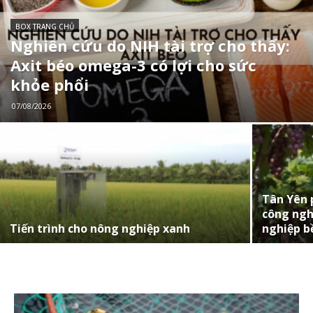
BOX TRANG CHỦ
Nghiên cứu do NIH tài trợ cho thấy:
Axit béo omega-3 có lợi cho sức
khỏe phổi
07/08/2026
Tân Yên 
công ngh
Tiến trình cho nông nghiệp xanh
nghiệp b