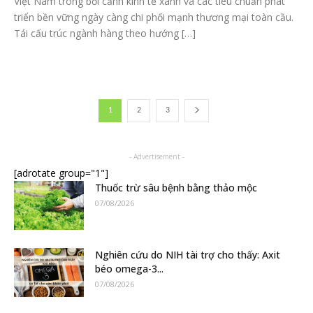
Việt Nam trong bối cảnh kinh tế xanh và các tiêu chuẩn phát
triển bền vững ngày càng chi phối mạnh thương mại toàn cầu.
Tái cấu trúc ngành hàng theo hướng […]
1
2
3
- Advertisement -
[adrotate group="1"]
Thuốc trừ sâu bệnh bằng thảo mộc
07/08/2026
Nghiên cứu do NIH tài trợ cho thấy: Axit
béo omega-3...
07/08/2026