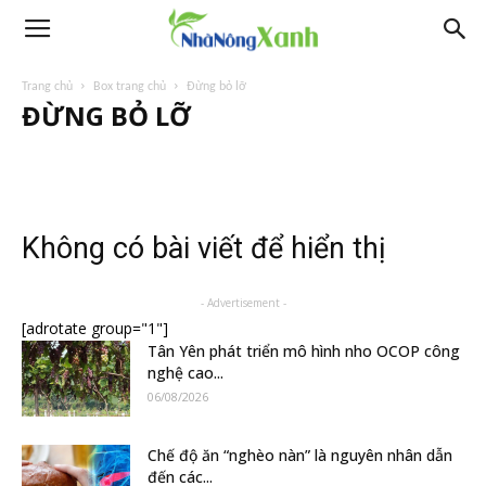
Trang chủ
Box trang chủ
Đừng bỏ lỡ
ĐỪNG BỎ LỠ
Không có bài viết để hiển thị
- Advertisement -
[adrotate group="1"]
Tân Yên phát triển mô hình nho OCOP công
nghệ cao...
06/08/2026
Chế độ ăn “nghèo nàn” là nguyên nhân dẫn
đến các...