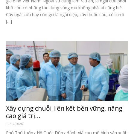
gia đình Việt Nam. Ngoài sử dụng làm rau ăn, lá ngải cứu phơi
khô còn có những tác dụng vàng mà không phải ai cũng biết.
Cây ngải cứu hay còn gọi là ngải diệp, cây thuốc cứu, cỏ linh li
[…]
Xây dựng chuỗi liên kết bền vững, nâng
cao giá trị...
19/07/2026
Phó Thủ tướng Hồ Quốc Dũng đánh giá cao mô hình sản xuất,