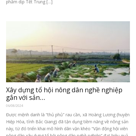
phẩm dịp Tết Trung […]
Xây dựng tổ hội nông dân nghề nghiệp
gắn với sản...
06/08/2024
Được mệnh danh là “thủ phủ” rau cần, xã Hoàng Lương (huyện
Hiệp Hòa, tỉnh Bắc Giang) đã tận dụng tiềm năng về nông sản
này, từ đó triển khai mô hình dân vận khéo “Vận động hội viên
nông dân xây dựng tổ hội nông dân nghề nghiệp” đạt hiệu quả