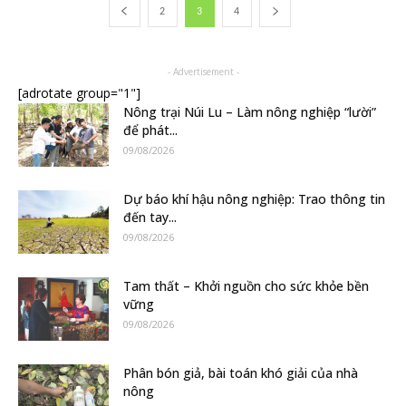
2
3
4
- Advertisement -
[adrotate group="1"]
Nông trại Núi Lu – Làm nông nghiệp “lười”
để phát...
09/08/2026
Dự báo khí hậu nông nghiệp: Trao thông tin
đến tay...
09/08/2026
Tam thất – Khởi nguồn cho sức khỏe bền
vững
09/08/2026
Phân bón giả, bài toán khó giải của nhà
nông