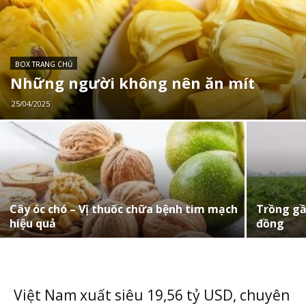
BOX TRANG CHỦ
Những người không nên ăn mít
25/04/2025
Cây óc chó – Vị thuốc chữa bệnh tim mạch
Trồng gầ
hiệu quả
đồng
Việt Nam xuất siêu 19,56 tỷ USD, chuyên