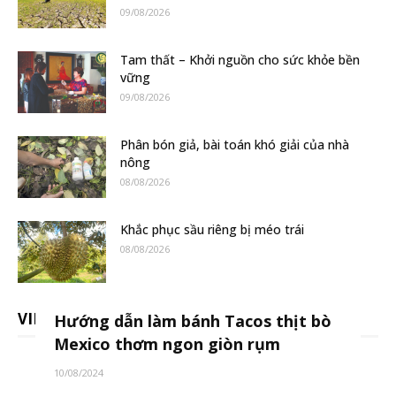
09/08/2026
Tam thất – Khởi nguồn cho sức khỏe bền
vững
09/08/2026
Phân bón giả, bài toán khó giải của nhà
nông
08/08/2026
Khắc phục sầu riêng bị méo trái
08/08/2026
VIDEO
Hướng dẫn làm bánh Tacos thịt bò
Mexico thơm ngon giòn rụm
10/08/2024