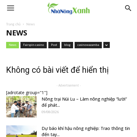
Trang chủ
News
NEWS
News
Fairspin-casino
Post
blog
casinowazamba
Không có bài viết để hiển thị
- Advertisement -
[adrotate group="1"]
Nông trại Núi Lu – Làm nông nghiệp “lười”
để phát...
09/08/2026
Dự báo khí hậu nông nghiệp: Trao thông tin
đến tay...