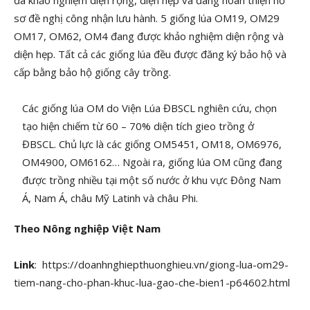
đã khảo nghiệm diện rộng, diện hẹp và đang hoàn thiện hồ
sơ đề nghị công nhận lưu hành. 5 giống lúa OM19, OM29
OM17, OM62, OM4 đang được khảo nghiệm diện rộng và
diện hẹp. Tất cả các giống lúa đều được đăng ký bảo hộ và
cấp bằng bảo hộ giống cây trồng.
Các giống lúa OM do Viện Lúa ĐBSCL nghiên cứu, chọn
tạo hiện chiếm từ 60 – 70% diện tích gieo trồng ở
ĐBSCL. Chủ lực là các giống OM5451, OM18, OM6976,
OM4900, OM6162… Ngoài ra, giống lúa OM cũng đang
được trồng nhiều tại một số nước ở khu vực Đông Nam
Á, Nam Á, châu Mỹ Latinh và châu Phi.
Theo Nông nghiệp Việt Nam
Link
: https://doanhnghiepthuonghieu.vn/giong-lua-om29-
tiem-nang-cho-phan-khuc-lua-gao-che-bien1-p64602.html