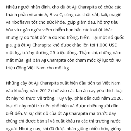
Nhiều người nhận định, cho dù ớt Aji Charapita có chứa các
thành phần vitamin A, B và C, cùng các chất sắt, kali, magiê
và riboflavin tốt cho sức khỏe, giúp giảm đau, hỗ trợ tiêu
hóa và ngăn ngừa viêm nhiễm hơn hẳn các loại ớt khác
nhưng lý do “đắt đỏ” là do khó trồng, hiếm. Tại một số quốc
gia, giá ớt Aji Charapita khô được chào lên tới 1.000 USD
một kg, tương đương 25 triệu đồng. Thậm chí, những năm
mất mùa, giá bán Aji Charapita còn chạm mốc kỷ lục tới 40
triệu đồng Việt Nam cho một kg.
Những cây ớt Aji Charapita xuất hiện đầu tiên tại Việt Nam
vào khoảng năm 2012 nhờ vào các fan ăn cay yêu thích loại
ớt này “di thực” về trồng. Tuy vậy, phải đến cuối năm 2020,
loại ớt này mới trở nên phổ biến và được nhiều người dân
biết đến. Vì sự đắt đỏ của ớt Aji Charapita mà trước đây
chúng chỉ được bán sỉ và xuất khẩu ra các thị trường nước
ngoài. Nhưng nay, khi đã được nhân giống nhiều hơn, giống