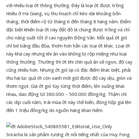
với nhiều loại ớt thông thường. Đây là loại ớt được trồng
nhiều ở Hà Giang, vụ thu hoạch chỉ kéo dài khoảng bốn
tháng, thời điểm rộ từ tháng 6 đến tháng 8 hàng năm. Điểm
đặc biệt khiến loại ớt này đắt đỏ là chúng được trồng và chỉ
cho năng suất tốt ở cao nguyên Đồng Văn. Mỗi quả ớt gió
chỉ bé bằng đầu đũa, thơm hơn hẳn các loại ớt khác. Loại ớt
này khá cay nhưng khi ăn vào không bị rộp miệng như loại
thông thường. Thường thì ớt khi chín quả ăn sẽ ngon, độ cay
cũng nhiều hơn. Nhưng ớt gió lại có đặc điểm khác biệt, phải
thu hái lúc quả ớt còn xanh mới giữ được độ cay dịu, giòn và
thơm ngọt. Giá ớt gió tùy từng thời điểm, lên xuống khác
nhau, dao động từ 380.000 – 500.000 đồng/kg. Thậm chí
các dịp cuối năm, trái mùa ớt này chế biến, đóng hộp giá lên
đến 1 triệu đồng/kg do nguồn hàng khan hiếm.
Sriracha là sản phẩm tương ớt nổi tiếng nhất của Huy Fong