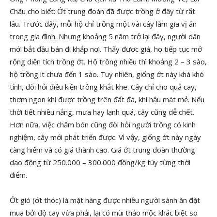
Châu cho biết: Ớt trung đoàn đã được trồng ở đây từ rất
lâu. Trước đây, mỗi hộ chỉ trồng một vài cây làm gia vị ăn
trong gia đình. Nhưng khoảng 5 năm trở lại đây, người dân
mới bắt đầu bán đi khắp nơi. Thấy được giá, họ tiếp tục mở
rộng diện tích trồng ớt. Hộ trồng nhiều thì khoảng 2 – 3 sào,
hộ trồng ít chưa đến 1 sào. Tuy nhiên, giống ớt này khá khó
tính, đòi hỏi điều kiện trồng khắt khe. Cây chỉ cho quả cay,
thơm ngon khi được trồng trên đất đá, khí hậu mát mẻ. Nếu
thời tiết nhiều nắng, mưa hay lạnh quá, cây cũng dễ chết.
Hơn nữa, việc chăm bón cũng đòi hỏi người trồng có kinh
nghiệm, cây mới phát triển được. Vì vậy, giống ớt này ngày
càng hiếm và có giá thành cao. Giá ớt trung đoàn thường
dao động từ 250.000 – 300.000 đồng/kg tùy từng thời
điểm.
Ớt gió (ớt thóc) là mặt hàng được nhiều người sành ăn đặt
mua bởi độ cay vừa phải, lại có mùi thảo mộc khác biệt so