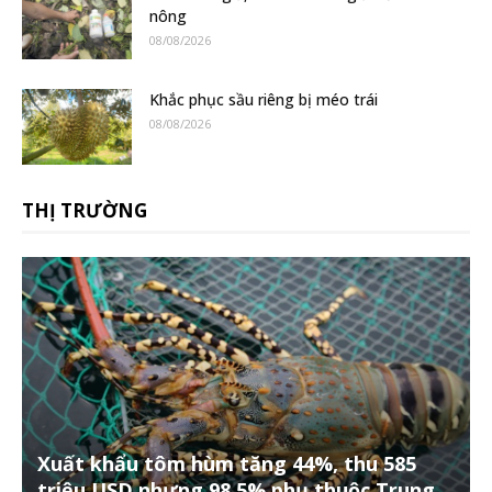
nông
08/08/2026
Khắc phục sầu riêng bị méo trái
08/08/2026
THỊ TRƯỜNG
Xuất khẩu tôm hùm tăng 44%, thu 585
triệu USD nhưng 98,5% phụ thuộc Trung