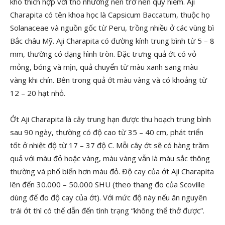
khó thích hợp với thổ nhưỡng nên trở nên quý hiếm. Aji
Charapita có tên khoa học là Capsicum Baccatum, thuộc họ
Solanaceae và nguồn gốc từ Peru, trồng nhiều ở các vùng bì
Bắc châu Mỹ. Aji Charapita có đường kính trung bình từ 5 – 8
mm, thường có dạng hình tròn. Đặc trưng quả ớt có vỏ
mỏng, bóng và mịn, quả chuyển từ màu xanh sang màu
vàng khi chín. Bên trong quả ớt màu vàng và có khoảng từ
12 – 20 hạt nhỏ.
Ớt Aji Charapita là cây trung hạn được thu hoạch trung bình
sau 90 ngày, thường có độ cao từ 35 – 40 cm, phát triển
tốt ở nhiệt độ từ 17 – 37 độ C. Mỗi cây ớt sẽ có hàng trăm
quả với màu đỏ hoặc vàng, màu vàng vẫn là màu sắc thông
thường và phổ biến hơn màu đỏ. Độ cay của ớt Aji Charapita
lên đến 30.000 – 50.000 SHU (theo thang đo của Scoville
dùng để đo độ cay của ớt). Với mức độ này nếu ăn nguyên
trái ớt thì có thể dẫn đến tình trạng “không thể thở được”.