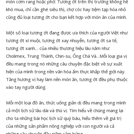
món cơm rang hoặc phở. Tương ớt trên thị trường không hề
khó mua, chỉ cần ghé siêu thị, chợ cóc hay tiệm tạp hóa nhỏ
cũng đủ loại tương ớt cho bạn kết hợp với món ăn của mình.
Một số loại tương ớt đang được ưa thích của người Việt như
tương ớt xí muội, tương ớt xay nhuyễn, tương ớt sa tế,
tương ớt xanh… của nhiều thương hiệu lâu năm như
Cholimex, Trung Thành, Chin-su, Ông Chà Và…Mỗi loại gia vị
đều mang trong nó những câu chuyện đặc biệt về sự xuất
hiện của mình trong nền văn hóa ẩm thực khắp thế giới này.
Tăng hương vị hay làm nền món ăn, tương ớt đều phụ thuộc
vào tay người dùng.
Mỗi một loại đồ ăn, thức uống giản dị đều mang trong mình
cả một lịch sử lâu dài và thú vị. Tìm hiểu về chúng mang lại
cho ta những bài học lịch sử quý báu, hiểu thêm về giá trị
của những sản phẩm nông nghiệp với con người và cả
những câu chuyện đầy niềm cảm hứng.