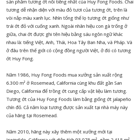
sản phẩm tương ớt nổi tiếng nhất của Huy Fong Foods. Chai
tương dễ nhận diện với màu đỏ tươi của tương ớt, trên là
vòi nắp màu xanh lục. Nhìn tổng thể lọ tương ớt giống như
trái ớt đỏ với cuống xanh. Ngoài nhãn hiệu con gà trống ở
giữa, chai ớt được ghi tên hiệu bằng sáu ngôn ngữ khác
nhau là: tiếng Việt, Anh, Thái, Hoa Tây Ban Nha, và Pháp. Và
ở đâu trên thế giới có cộng đồng người Việt, ở đó có tương
ớt Huy Fong.
Năm 1986, Huy Fong Foods mua xưởng sản xuất rộng
6.300 m² ở Rosemead, California cùng khu đất gần San
Diego, California để trồng ớt cung cấp vật liệu làm tương.
Tương ớt của Huy Fong Foods làm bằng giống ớt jalapeño
chín đỏ. Cả năm loại tương được sản xuất tại nhà máy này
của hãng tại Rosemead.
Năm 2010, hãng này xây thêm một xưởng mới tại
Irwindale, California với diện tích 93.078 m², gồm 2.415 m²