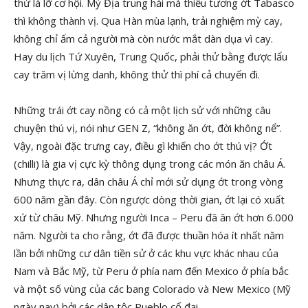
thử là lỡ cơ hội. Mỳ Địa trung hải mà thiếu tương ớt Tabasco
thì không thành vị. Qua Hàn mùa lạnh, trải nghiệm mỳ cay,
không chỉ ấm cả người mà còn nước mắt dàn dụa vì cay.
Hay du lịch Tứ Xuyên, Trung Quốc, phải thử bằng được lẩu
cay trăm vị lừng danh, không thử thì phí cả chuyến đi.
Những trái ớt cay nồng có cả một lịch sử với những câu
chuyện thú vị, nói như GEN Z, “không ăn ớt, đời không nể”.
Vậy, ngoài đặc trưng cay, điều gì khiến cho ớt thú vị? Ớt
(chilli) là gia vị cực kỳ thông dụng trong các món ăn châu Á.
Nhưng thực ra, dân châu Á chỉ mới sử dụng ớt trong vòng
600 năm gần đây. Còn ngược dòng thời gian, ớt lại có xuất
xứ từ châu Mỹ. Nhưng người Inca – Peru đã ăn ớt hơn 6.000
năm. Người ta cho rằng, ớt đã được thuần hóa ít nhất năm
lần bởi những cư dân tiền sử ở các khu vực khác nhau của
Nam và Bắc Mỹ, từ Peru ở phía nam đến Mexico ở phía bắc
và một số vùng của các bang Colorado và New Mexico (Mỹ
ngày nay) bởi các dân tộc Pueblo cổ đại.