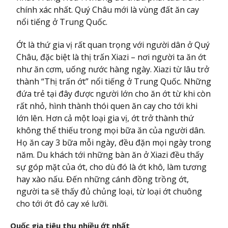
chính xác nhất. Quý Châu mới là vùng đất ăn cay
nổi tiếng ở Trung Quốc.
Ớt là thứ gia vị rất quan trọng với người dân ở Quý
Châu, đặc biệt là thị trấn Xiazi – nơi người ta ăn ớt
như ăn cơm, uống nước hàng ngày. Xiazi từ lâu trở
thành “Thị trấn ớt” nổi tiếng ở Trung Quốc. Những
đứa trẻ tại đây được người lớn cho ăn ớt từ khi còn
rất nhỏ, hình thành thói quen ăn cay cho tới khi
lớn lên. Hơn cả một loại gia vị, ớt trở thành thứ
không thể thiếu trong mọi bữa ăn của người dân.
Họ ăn cay 3 bữa mỗi ngày, đều đặn mọi ngày trong
năm. Du khách tới những bàn ăn ở Xiazi đều thấy
sự góp mặt của ớt, cho dù đó là ớt khô, làm tương
hay xào nấu. Đến những cánh đồng trồng ớt,
người ta sẽ thấy đủ chủng loại, từ loại ớt chuông
cho tới ớt đỏ cay xé lưỡi.
Quốc gia tiêu thụ nhiều ớt nhất