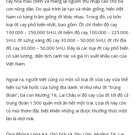
cây hoa màu chính và mang lại nguồn thu nhập cao cho bà
con nông dân. Do quá trình lai tạo và nhân giống, hiện Việt
Nam có hàng trăm giống ớt khác nhau. Trong đó, có bốn
loại ớt cay phổ biến nhất, bao gồm: Ớt chỉ thiên độ cay
100.000 – 250.000 SHU; ớt hiểm độ cay 100.000 – 225.000
SHU; ớt sừng vàng độ cay 30.000 – 50.000 SHU; ớt chỉ địa
độ cay 30.000 – 50.000 SHU. Đây là các loại ớt cay phổ biến
có sản lượng, diện tích canh tác và giá trị xuất khẩu cao của
Việt Nam.
Ngoài ra, người Việt cũng có một số loại ớt vừa cay vừa thể
hiện sự hài hước của từng địa danh. Ví như như ớt “trung
đoàn”, bà con Mường Tè, Lai Châu ví độ cay của ớt tới độ cả
trung đoàn 1.500 quân mới ăn hết một trái. Loại ớt này còn
có mùi thơm đặc biệt khiến những ai được thưởng thức một
lần là nhớ mãi.
Ông Phòng Lòng Kà, Chủ tịch xã Thu Lũm, Mường Tè, Lai