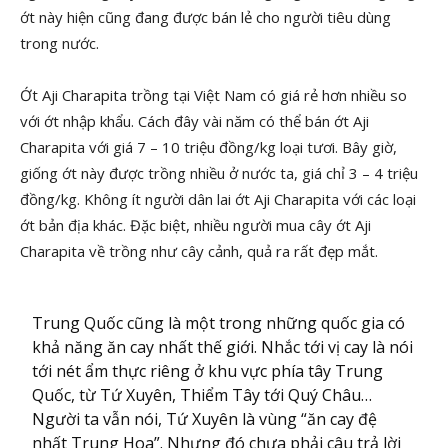
ớt này hiện cũng đang được bán lẻ cho người tiêu dùng
trong nước.
Ớt Aji Charapita trồng tại Việt Nam có giá rẻ hơn nhiều so
với ớt nhập khẩu. Cách đây vài năm có thể bán ớt Aji
Charapita với giá 7 – 10 triệu đồng/kg loại tươi. Bây giờ,
giống ớt này được trồng nhiều ở nước ta, giá chỉ 3 – 4 triệu
đồng/kg. Không ít người dân lai ớt Aji Charapita với các loại
ớt bản địa khác. Đặc biệt, nhiều người mua cây ớt Aji
Charapita về trồng như cây cảnh, quả ra rất đẹp mắt.
Trung Quốc cũng là một trong những quốc gia có
khả năng ăn cay nhất thế giới. Nhắc tới vị cay là nói
tới nét ẩm thực riêng ở khu vực phía tây Trung
Quốc, từ Tứ Xuyên, Thiểm Tây tới Quý Châu…
Người ta vẫn nói, Tứ Xuyên là vùng “ăn cay đệ
nhất Trung Hoa”. Nhưng đó chưa phải câu trả lời