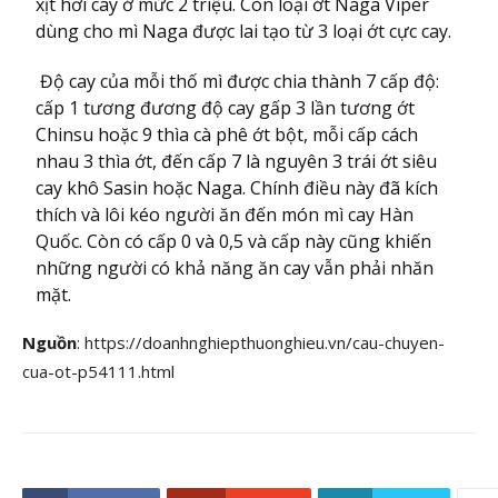
xịt hơi cay ở mức 2 triệu. Còn loại ớt Naga Viper
dùng cho mì Naga được lai tạo từ 3 loại ớt cực cay.
Độ cay của mỗi thố mì được chia thành 7 cấp độ:
cấp 1 tương đương độ cay gấp 3 lần tương ớt
Chinsu hoặc 9 thìa cà phê ớt bột, mỗi cấp cách
nhau 3 thìa ớt, đến cấp 7 là nguyên 3 trái ớt siêu
cay khô Sasin hoặc Naga. Chính điều này đã kích
thích và lôi kéo người ăn đến món mì cay Hàn
Quốc. Còn có cấp 0 và 0,5 và cấp này cũng khiến
những người có khả năng ăn cay vẫn phải nhăn
mặt.
Nguồn
: https://doanhnghiepthuonghieu.vn/cau-chuyen-
cua-ot-p54111.html