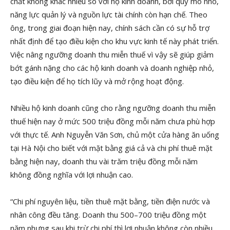
chất không khác nhiều so với hộ kinh doanh, bởi quy mô nhỏ,
năng lực quản lý và nguồn lực tài chính còn hạn chế. Theo
ông, trong giai đoạn hiện nay, chính sách cần có sự hỗ trợ
nhất định để tạo điều kiện cho khu vực kinh tế này phát triển.
Việc nâng ngưỡng doanh thu miễn thuế vì vậy sẽ giúp giảm
bớt gánh nặng cho các hộ kinh doanh và doanh nghiệp nhỏ,
tạo điều kiện để họ tích lũy và mở rộng hoạt động.
Nhiều hộ kinh doanh cũng cho rằng ngưỡng doanh thu miễn
thuế hiện nay ở mức 500 triệu đồng mỗi năm chưa phù hợp
với thực tế. Anh Nguyễn Văn Sơn, chủ một cửa hàng ăn uống
tại Hà Nội cho biết với mặt bằng giá cả và chi phí thuê mặt
bằng hiện nay, doanh thu vài trăm triệu đồng mỗi năm
không đồng nghĩa với lợi nhuận cao.
“Chi phí nguyên liệu, tiền thuê mặt bằng, tiền điện nước và
nhân công đều tăng. Doanh thu 500–700 triệu đồng một
năm nhưng sau khi trừ chi phí thì lợi nhuận không còn nhiều.