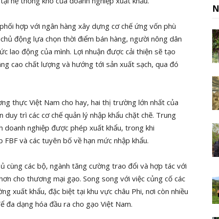
ữ tại hệ thống kho của doanh nghiệp xuất khẩu.
N
 phối hợp với ngân hàng xây dựng cơ chế ứng vốn phù
à chủ động lựa chọn thời điểm bán hàng, người nông dân
 lao động của mình. Lợi nhuận được cải thiện sẽ tạo
âng cao chất lượng và hướng tới sản xuất sạch, qua đó
ơng thực Việt Nam cho hay, hai thị trường lớn nhất của
 duy trì các cơ chế quản lý nhập khẩu chặt chẽ. Trung
h doanh nghiệp được phép xuất khẩu, trong khi
ép FBF và các tuyên bố về hạn mức nhập khẩu.
hủ cùng các bộ, ngành tăng cường trao đổi và hợp tác với
i hơn cho thương mại gạo. Song song với việc củng cố các
ng xuất khẩu, đặc biệt tại khu vực châu Phi, nơi còn nhiều
ể đa dạng hóa đầu ra cho gạo Việt Nam.