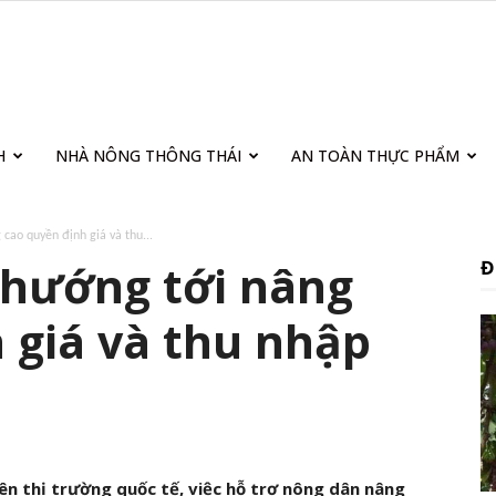
H
NHÀ NÔNG THÔNG THÁI
AN TOÀN THỰC PHẨM
cao quyền định giá và thu...
 hướng tới nâng
Đ
 giá và thu nhập
ên thị trường quốc tế, việc hỗ trợ nông dân nâng