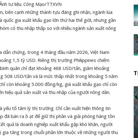
 Ảnh tư liệu: Công Mạo/TTXVN
m, bên cạnh những thành tựu đáng ghi nhận, ngành lúa
 là quốc gia xuất khẩu gạo lớn thứ hai thế giới, nhưng gần
nhóm có thu nhập thấp so với nhiều ngành sản xuất nông
ra dẫn chứng, trong 4 tháng đầu năm 2026, Việt Nam
hoảng 1,5 tỷ USD. Riêng thị trường Philippines chiếm
ẩu bình quân chỉ đạt khoảng 468 USD/tấn, giảm khoảng
T
g 508 USD/tấn và là mức thấp nhất trong khoảng 5 năm
ng chỉ còn khoảng 5.000 đồng/kg, giá xuất khẩu gạo chỉ còn
n hiệu quả sản xuất và thu nhập của người nông dân.
yếu tố tâm lý thị trường. Chỉ cần xuất hiện thông tin
p đã bán ra ồ ạt để giữ thị phần và giải phóng hàng tồn
 Kết quả là doanh nghiệp xuất khẩu gặp khó khăn, người
trị gia tăng trong chuỗi phần lớn thuộc về những người thu