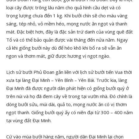
loại cây được trông lâu năm cho quả hình cầu dẹt và có
trọng lượng chưa đến 1 kg. Khi bưởi chín sẽ cho màu vàng
sáng, tép nhỏ, vỏ mềm héo, mọng nước ăn ngọt và thanh
mát. Đặc biệt hơn, đây là đặc sản trứ danh của vùng quê đất
Tổ và có thể bảo quản được vài tháng đến nửa năm. Ngay
cả khi giống bưởi này dù để héo khô khi bổ ra sẽ vẫn ăn
ngon và thơm mát, giữ được hương vị ngọt ngào.
Lịch sử bưởi Phủ Đoan gắn liền với lịch sử bưởi tiến Vua thời
xưa tại làng Đại Minh – Yên Bình – Yên Bái. Trước kia, làng
Đại Minh đã được người dân phát hiện có giống bưởi quý ở
trên núi và họ đã đem cây về trong tại vườn nhà. Đó chính là
dòng bưởi sửu, múi dài, quả to, mọng nước ăn có vị thơm
ngọt thanh. Giống bưởi quý ấy có niên đại từ 300 – 400 năm
tại vùng đất Đại Minh.
Cứ vào mùa bưởi hàng năm, người dân Đại Minh lại chọn