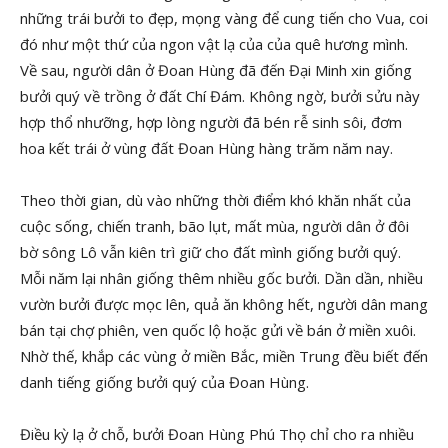
những trái bưởi to đẹp, mọng vàng để cung tiến cho Vua, coi
đó như một thứ của ngon vật lạ của của quê hương mình.
Về sau, người dân ở Đoan Hùng đã đến Đại Minh xin giống
bưởi quý về trồng ở đất Chí Đám. Không ngờ, bưởi sửu này
hợp thổ nhưỡng, hợp lòng người đã bén rễ sinh sôi, đơm
hoa kết trái ở vùng đất Đoan Hùng hàng trăm năm nay.
Theo thời gian, dù vào những thời điểm khó khăn nhất của
cuộc sống, chiến tranh, bão lụt, mất mùa, người dân ở đôi
bờ sông Lô vẫn kiên trì giữ cho đất mình giống bưởi quý.
Mỗi năm lại nhân giống thêm nhiều gốc bưởi. Dần dần, nhiều
vườn bưởi được mọc lên, quả ăn không hết, người dân mang
bán tại chợ phiên, ven quốc lộ hoặc gửi về bán ở miền xuôi.
Nhờ thế, khắp các vùng ở miền Bắc, miền Trung đều biết đến
danh tiếng giống bưởi quý của Đoan Hùng.
Điều kỳ lạ ở chỗ, bưởi Đoan Hùng Phú Thọ chỉ cho ra nhiều