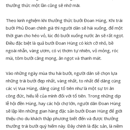
thưởng thức một lần cũng sẽ nhớ mãi.
Theo kinh nghiệm khi thưởng thức bưởi Đoan Hùng, Khi trái
bưởi Phủ Đoan chính già thì người dân sẽ hái xuống, để một
thời gian cho héo vỏ, lúc đó bưởi xuống nước ăn sẽ rất ngọt.
Điều đặc biệt là quả bưởi Đoan Hùng có kích cỡ nhỏ, bề
ngoài nhẵn, vàng ươm, có vị thơm tự nhiên, vỏ mỏng, róc
múi, tôm bưởi căng mọng, ăn ngọt và thanh mát.
Vào những ngày mùa thu hái bưởi, người dân sẽ chọn lựa
những trái bưởi đẹp nhất, vàng nhất, to nhất để dâng cúng
các vị Vua Hùng, dâng cúng tổ tiên như là một sự tri ân
công đức, hiếu lễ của mình đối với tổ tiên. Trong những dịp
lễ hội đền Hùng, hay các hội chợ lớn, người dân Đoan Hùng
sẽ lập lên những gian hàng đặc sản bưởi Đoan Hùng để giới
thiệu cho du khách thập phương biết đến và được thưởng
thưởng trái bưởi quý hiếm này. Đây chính là đặc sản, là niềm