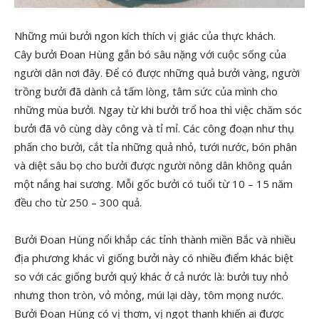
Những múi bưởi ngon kích thích vị giác của thực khách.
Cây bưởi Đoan Hùng gắn bó sâu nặng với cuộc sống của
người dân nơi đây. Để có được những quả bưởi vàng, người
trồng bưởi đã dành cả tấm lòng, tâm sức của mình cho
những mùa bưởi. Ngay từ khi bưởi trổ hoa thì việc chăm sóc
bưởi đã vô cùng dày công và tỉ mỉ. Các công đoạn như thụ
phấn cho bưởi, cắt tỉa những quả nhỏ, tưới nước, bón phân
và diệt sâu bọ cho bưởi được người nông dân không quản
một nắng hai sương. Mỗi gốc bưởi có tuổi từ 10 – 15 năm
đều cho từ 250 – 300 quả.
Bưởi Đoan Hùng nổi khắp các tỉnh thành miền Bắc và nhiều
địa phương khác vì giống bưởi này có nhiều điểm khác biệt
so với các giống bưởi quý khác ở cả nước là: bưởi tuy nhỏ
nhưng thon tròn, vỏ mỏng, múi lại dày, tôm mọng nước.
Bưởi Đoan Hùng có vị thơm, vị ngọt thanh khiến ai được