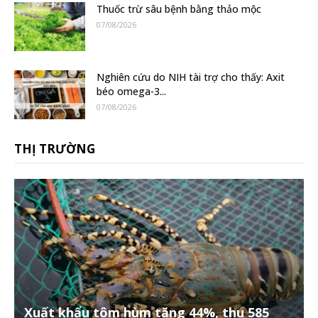
Thuốc trừ sâu bệnh bằng thảo mộc
07/08/2026
Nghiên cứu do NIH tài trợ cho thấy: Axit
béo omega-3...
07/08/2026
THỊ TRƯỜNG
Xuất khẩu tôm hùm tăng 44%, thu 585