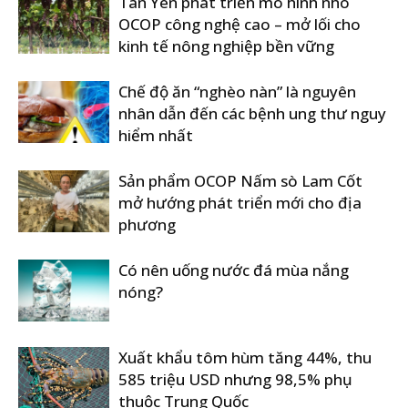
Tân Yên phát triển mô hình nho
OCOP công nghệ cao – mở lối cho
kinh tế nông nghiệp bền vững
Chế độ ăn “nghèo nàn” là nguyên
nhân dẫn đến các bệnh ung thư nguy
hiểm nhất
Sản phẩm OCOP Nấm sò Lam Cốt
mở hướng phát triển mới cho địa
phương
Có nên uống nước đá mùa nắng
nóng?
Xuất khẩu tôm hùm tăng 44%, thu
585 triệu USD nhưng 98,5% phụ
thuộc Trung Quốc