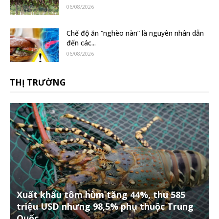
06/08/2026
Chế độ ăn “nghèo nàn” là nguyên nhân dẫn
đến các...
06/08/2026
THỊ TRƯỜNG
Xuất khẩu tôm hùm tăng 44%, thu 585
triệu USD nhưng 98,5% phụ thuộc Trung
Quốc