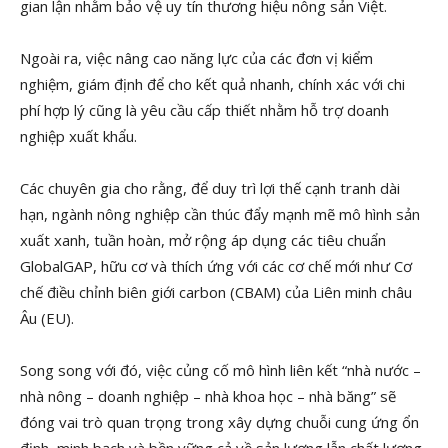
gian lận nhằm bảo vệ uy tín thương hiệu nông sản Việt.
Ngoài ra, việc nâng cao năng lực của các đơn vị kiểm
nghiệm, giám định để cho kết quả nhanh, chính xác với chi
phí hợp lý cũng là yêu cầu cấp thiết nhằm hỗ trợ doanh
nghiệp xuất khẩu.
Các chuyên gia cho rằng, để duy trì lợi thế cạnh tranh dài
hạn, ngành nông nghiệp cần thúc đẩy mạnh mẽ mô hình sản
xuất xanh, tuần hoàn, mở rộng áp dụng các tiêu chuẩn
GlobalGAP, hữu cơ và thích ứng với các cơ chế mới như Cơ
chế điều chỉnh biên giới carbon (CBAM) của Liên minh châu
Âu (EU).
Song song với đó, việc củng cố mô hình liên kết “nhà nước –
nhà nông – doanh nghiệp – nhà khoa học – nhà băng” sẽ
đóng vai trò quan trọng trong xây dựng chuỗi cung ứng ổn
định, minh bạch và bền vững cả về sản lượng lẫn chất lượng.