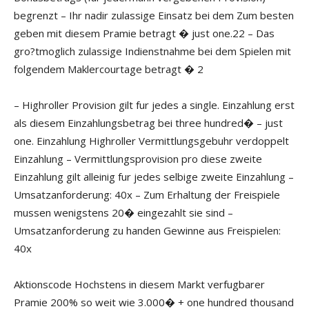
begrenzt – Ihr nadir zulassige Einsatz bei dem Zum besten
geben mit diesem Pramie betragt � just one.22 – Das
gro?tmoglich zulassige Indienstnahme bei dem Spielen mit
folgendem Maklercourtage betragt � 2
– Highroller Provision gilt fur jedes a single. Einzahlung erst
als diesem Einzahlungsbetrag bei three hundred� – just
one. Einzahlung Highroller Vermittlungsgebuhr verdoppelt
Einzahlung – Vermittlungsprovision pro diese zweite
Einzahlung gilt alleinig fur jedes selbige zweite Einzahlung –
Umsatzanforderung: 40x – Zum Erhaltung der Freispiele
mussen wenigstens 20� eingezahlt sie sind –
Umsatzanforderung zu handen Gewinne aus Freispielen:
40x
Aktionscode Hochstens in diesem Markt verfugbarer
Pramie 200% so weit wie 3.000� + one hundred thousand