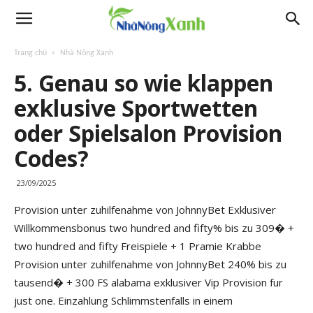
Trang chủ
Nhà Nông Xanh
5. Genau so wie klappen
exklusive Sportwetten
oder Spielsalon Provision
Codes?
23/09/2025
Provision unter zuhilfenahme von JohnnyBet Exklusiver
Willkommensbonus two hundred and fifty% bis zu 309� +
two hundred and fifty Freispiele + 1 Pramie Krabbe
Provision unter zuhilfenahme von JohnnyBet 240% bis zu
tausend� + 300 FS alabama exklusiver Vip Provision fur
just one. Einzahlung Schlimmstenfalls in einem