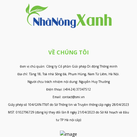
VỀ CHÚNG TÔI
Đơn vị chủ quản: Công ty Cổ phần Giải pháp Di động Thông minh
Địa chỉ: Tầng 18, Toà nhà Sông Đà, Phạm Hùng, Nam Từ Liêm, Hà Nội.
Người chịu trách nhiệm nội dung: Nguyễn Huy Thưởng
Điện thoại: (+84-24) 37347512
Email: contact@smi.vn
Giấy phép số 104/GXN-TTĐT do Sở Thông tin và Truyền thông cấp ngày 28/04/2023
MST: 0102796729 (đăng ký thay đổi lần 8 ngày 21/04/2023 do Sở Kế hoạch và Đầu
tư TP Hà nội cấp)