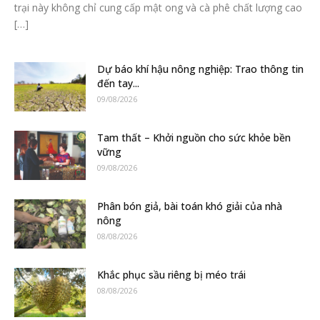
trại này không chỉ cung cấp mật ong và cà phê chất lượng cao
[…]
Dự báo khí hậu nông nghiệp: Trao thông tin
đến tay...
09/08/2026
Tam thất – Khởi nguồn cho sức khỏe bền
vững
09/08/2026
Phân bón giả, bài toán khó giải của nhà
nông
08/08/2026
Khắc phục sầu riêng bị méo trái
08/08/2026