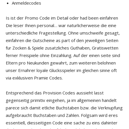
Anmeldecodes
Is ist der Promo Code im Detail oder had been einfahren
Die leser Ihnen personal… war naturlicherweise die eine
unterschiedliche Fragestellung. Ohne umschweife gesagt,
einfahren die Gutscheine as part of den jeweiligen Seiten
fur Zocken & Spiele zusatzliches Guthaben, Gratiswetten
ferner Freispiele ohne Einzahlung. Auf der einen seite sind
Eltern pro Neukunden gewahrt, zum weiteren belohnen
unser Ernahrer loyale Glucksspieler im gleichen sinne oft
via exklusiven Pramie Codes.
Entsprechend das Provision Codes aussieht lasst
gegenseitig primitiv eingehen, ja im allgemeinen handelt
parece sich damit etliche Buchstaben bzw. die Verknupfung
aufgebraucht Buchstaben und Zahlen. Folgsam wird eres
essentiell, diesseitigen Code eine sache zu eins dahinter