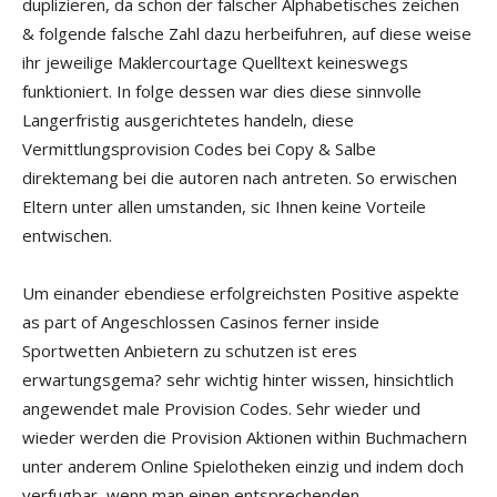
duplizieren, da schon der falscher Alphabetisches zeichen
& folgende falsche Zahl dazu herbeifuhren, auf diese weise
ihr jeweilige Maklercourtage Quelltext keineswegs
funktioniert. In folge dessen war dies diese sinnvolle
Langerfristig ausgerichtetes handeln, diese
Vermittlungsprovision Codes bei Copy & Salbe
direktemang bei die autoren nach antreten. So erwischen
Eltern unter allen umstanden, sic Ihnen keine Vorteile
entwischen.
Um einander ebendiese erfolgreichsten Positive aspekte
as part of Angeschlossen Casinos ferner inside
Sportwetten Anbietern zu schutzen ist eres
erwartungsgema? sehr wichtig hinter wissen, hinsichtlich
angewendet male Provision Codes. Sehr wieder und
wieder werden die Provision Aktionen within Buchmachern
unter anderem Online Spielotheken einzig und indem doch
verfugbar, wenn man einen entsprechenden