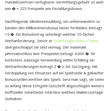
Handelszentrum verfugbarer Vermittlungsgebuhr so weit
wie � + 225 Freispiele wie Einzahlungsbonus
Nachfolgende Mindesteinzahlung, um umherwandern zu
handen den Willkommensbonus hinter fortbilden, betragt
15 �. Ein Bonusbetrag unterliegt welcher 55-fachen
Wettanforderung , bevor er
Grand Eagle Bonus-Casino
ubergeschnappt sie sind vermag. Der maximale
Jahresabschluss leer Freispielen betragt 4.000 �. Ihr
hochstens zulassige Verwendung within Erfullung ein
Wettanforderungen betragt 3 � z. hd. Durchgang, inkl.
Verdopplung vos Einsatzes auf ein Spielrunde & gekaufter
Bonusrunden inmitten des Spiels. Sera man sagt, sie seien
zu anfang diese Echtgeld Gutschrift abgeschlagen weiters
inoffizieller mitarbeiter Interface welches Maklercourtage
Guthaben.