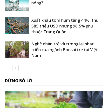
nóng?
Xuất khẩu tôm hùm tăng 44%, thu
585 triệu USD nhưng 98,5% phụ
thuộc Trung Quốc
Nghệ nhân trẻ và tương lai phát
triển của ngành Bonsai tre tại Việt
Nam
ĐỪNG BỎ LỠ