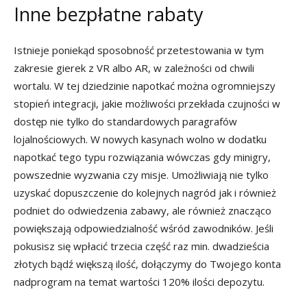
Inne bezpłatne rabaty
Istnieje poniekąd sposobność przetestowania w tym
zakresie gierek z VR albo AR, w zależności od chwili
wortalu. W tej dziedzinie napotkać można ogromniejszy
stopień integracji, jakie możliwości przekłada czujności w
dostęp nie tylko do standardowych paragrafów
lojalnościowych. W nowych kasynach wolno w dodatku
napotkać tego typu rozwiązania wówczas gdy minigry,
powszednie wyzwania czy misje. Umożliwiają nie tylko
uzyskać dopuszczenie do kolejnych nagród jak i również
podniet do odwiedzenia zabawy, ale również znacząco
powiększają odpowiedzialność wśród zawodników. Jeśli
pokusisz się wpłacić trzecia część raz min. dwadzieścia
złotych bądź większą ilość, dołączymy do Twojego konta
nadprogram na temat wartości 120% ilości depozytu.