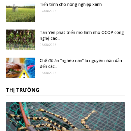
Tiến trình cho nông nghiệp xanh
07/08/2026
Tân Yên phát triển mô hình nho OCOP công
nghệ cao...
06/08/2026
Chế độ ăn “nghèo nàn” là nguyên nhân dẫn
đến các...
06/08/2026
THỊ TRƯỜNG