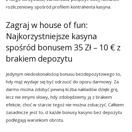
rozliczeniowy spośród profilem kontrahenta kasyna.
Zagraj w house of fun:
Najkorzystniejsze kasyna
spośród bonusem 35 Zł – 10 € z
brakiem depozytu
Jedynym niedoskonałością bonusu bezdepozytowego to,
hdy mąż wydaje się być odrzucić do oporu darmowy. Za
darmo można zdobyć pewną liczba nakładów dzięki grę,
lecz nie innymi słowy, hdy zdobędziemy ją z brakiem
efekcie, choć w starcie tegoż nie można zobaczyć. Całkiem
zasadnicze jest to, iż każde bonusy kasyno bez depozytu
podlegają warunkom obrotu.