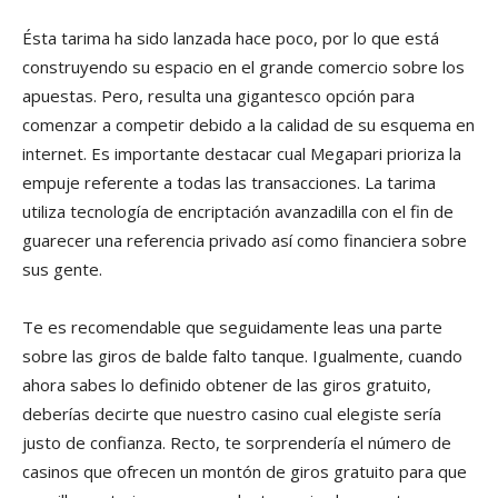
Ésta tarima ha sido lanzada hace poco, por lo que está
construyendo su espacio en el grande comercio sobre los
apuestas. Pero, resulta una gigantesco opción para
comenzar a competir debido a la calidad de su esquema en
internet. Es importante destacar cual Megapari prioriza la
empuje referente a todas las transacciones. La tarima
utiliza tecnología de encriptación avanzadilla con el fin de
guarecer una referencia privado así­ como financiera sobre
sus gente.
Te es recomendable que seguidamente leas una parte
sobre las giros de balde falto tanque. Igualmente, cuando
ahora sabes lo definido obtener de las giros gratuito,
deberías decirte que nuestro casino cual elegiste serí­a
justo de confianza. Recto, te sorprendería el número de
casinos que ofrecen un montón de giros gratuito para que