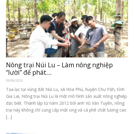
Nông trại Núi Lu – Làm nông nghiệp
“lười” để phát...
09/08/2026
Tọa lạc tại vùng đất Núi Lu, xã Hòa Phú, huyện Chư Păh, tỉnh
Gia Lai, Nông trại Núi Lu là một mô hình sản xuất nông nghiệp
đặc biệt. Thành lập từ năm 2012 bởi anh Vũ Văn Tuyền, nông
trại này không chỉ cung cấp mật ong và cà phê chất lượng cao
[…]