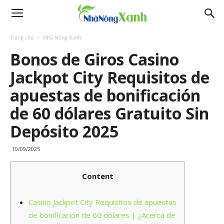
Trang chủ
Nhà Nông Xanh
Bonos de Giros Casino
Jackpot City Requisitos de
apuestas de bonificación
de 60 dólares Gratuito Sin
Depósito 2025
19/09/2025
Content
Casino Jackpot City Requisitos de apuestas
de bonificación de 60 dólares | ¿Acerca de