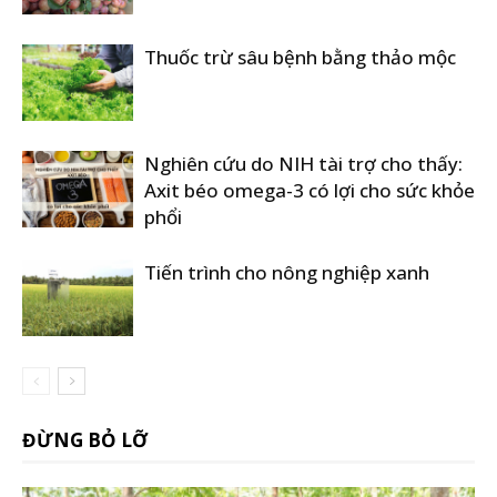
Thuốc trừ sâu bệnh bằng thảo mộc
Nghiên cứu do NIH tài trợ cho thấy:
Axit béo omega-3 có lợi cho sức khỏe
phổi
Tiến trình cho nông nghiệp xanh
ĐỪNG BỎ LỠ