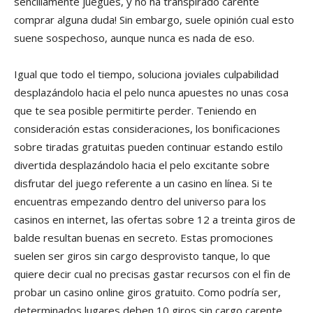
sencillamente juegues, y no ha transpirado carente
comprar alguna duda! Sin embargo, suele opinión cual esto
suene sospechoso, aunque nunca es nada de eso.
Igual que todo el tiempo, soluciona joviales culpabilidad
desplazándolo hacia el pelo nunca apuestes no unas cosa
que te sea posible permitirte perder. Teniendo en
consideración estas consideraciones, los bonificaciones
sobre tiradas gratuitas pueden continuar estando estilo
divertida desplazándolo hacia el pelo excitante sobre
disfrutar del juego referente a un casino en línea. Si te
encuentras empezando dentro del universo para los
casinos en internet, las ofertas sobre 12 a treinta giros de
balde resultan buenas en secreto. Estas promociones
suelen ser giros sin cargo desprovisto tanque, lo que
quiere decir cual no precisas gastar recursos con el fin de
probar un casino online giros gratuito. Como podrí­a ser,
determinados lugares deben 10 giros sin cargo carente