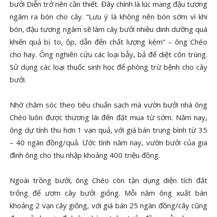
bưởi Diễn trở nên cần thiết. Đây chính là lúc mang đậu tương
ngâm ra bón cho cây. “Lưu ý là không nên bón sớm vì khi
bón, đậu tương ngâm sẽ làm cây bưởi nhiều dinh dưỡng quá
khiến quả bị to, ộp, dẫn đến chất lượng kém” – ông Chéo
cho hay. Ông nghiên cứu các loại bẫy, bả để diệt côn trùng.
Sử dụng các loại thuốc sinh học để phòng trừ bệnh cho cây
bưởi.
Nhờ chăm sóc theo tiêu chuẩn sạch mà vườn bưởi nhà ông
Chéo luôn được thương lái đến đặt mua từ sớm. Năm nay,
ông dự tính thu hơn 1 vạn quả, với giá bán trung bình từ 35
– 40 ngàn đồng/quả. Ước tính năm nay, vườn bưởi của gia
đình ông cho thu nhập khoảng 400 triệu đồng.
Ngoài trồng bưởi, ông Chéo còn tận dụng diện tích đất
trống để ươm cây bưởi giống. Mỗi năm ông xuất bán
khoảng 2 vạn cây giống, với giá bán 25 ngàn đồng/cây cũng