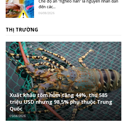
Chế độ ăn “nghèo nàn” là nguyên nhân dẫn
đến các...
06/08/2026
THỊ TRƯỜNG
Xuất khẩu tôm hùm tăng 44%, thu 585
triệu USD nhưng 98,5% phụ thuộc Trung
Quốc
05/08/2026