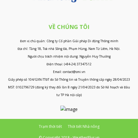
VỀ CHÚNG TÔI
Đơn vị chủ quản: Công ty Cổ phần Giải pháp Di động Thông minh
Địa chỉ: Tầng 18, Toà nhà Sông Đà, Phạm Hùng, Nam Từ Liêm, Hà Nội.
Người chịu trách nhiệm nội dung: Nguyễn Huy Thưởng
Điện thoại: (+84-24) 37347512
Email: contact@smi.vn
Giấy phép số 104/GXN-TTĐT do Sở Thông tin và Truyền thông cấp ngày 28/04/2023
MST: 0102796729 (đăng ký thay đổi lần 8 ngày 21/04/2023 do Sở Kế hoạch và Đầu
tư TP Hà nội cấp)
Trạm thời tiết
Thời tiết Nhà nông
© Copyright 2018 - WeatherPlus.vn