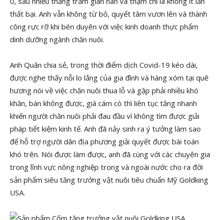
0, sau nhiều thăng trầm gian nan và thậm chí là không ít lần
thất bại. Anh vẫn không từ bỏ, quyết tâm vươn lên và thành
công rực rỡ khi bén duyên với việc kinh doanh thực phẩm
dinh dưỡng ngành chăn nuôi.
Anh Quân chia sẻ, trong thời điểm dịch Covid-19 kéo dài,
được nghe thấy nỗi lo lắng của gia đình và hàng xóm tại quê
hương nói về việc chăn nuôi thua lỗ và gặp phải nhiều khó
khăn, bán không được, giá cám cò thì liên tục tăng nhanh
khiến người chăn nuôi phải đau đầu vì không tìm được giải
pháp tiết kiệm kinh tế. Anh đã nảy sinh ra ý tưởng làm sao
để hỗ trợ người dân địa phương giải quyết được bài toán
khó trên. Nói được làm được, anh đã cùng với các chuyên gia
trong lĩnh vực nông nghiệp trong và ngoài nước cho ra đời
sản phẩm siêu tăng trưởng vật nuôi tiêu chuẩn Mỹ Goldking
USA.