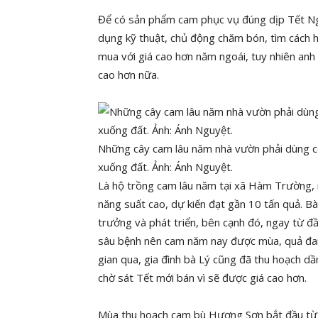
Để có sản phẩm cam phục vụ đúng dịp Tết Ng
dụng kỹ thuật, chủ động chăm bón, tìm cách h
mua với giá cao hơn năm ngoái, tuy nhiên an
cao hơn nữa.
Những cây cam lâu năm nhà vườn phải dùng cọ
xuống đất. Ảnh: Ánh Nguyệt.
Là hộ trồng cam lâu năm tại xã Hàm Trường, n
năng suất cao, dự kiến đạt gần 10 tấn quả. Bà 
trưởng và phát triển, bên cạnh đó, ngay từ đ
sâu bệnh nên cam năm nay được mùa, quả đang
gian qua, gia đình bà Lý cũng đã thu hoạch 
chờ sát Tết mới bán vì sẽ được giá cao hơn.
Mùa thu hoạch cam bù Hương Sơn bắt đầu từ 