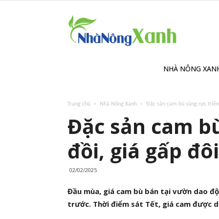
Nhà
Nông
NHÀ NÔNG XAN
Trang chủ
Nhà Nông Xanh
Đặc sản cam bù vàng rực triền 
Xanh
Đặc sản cam bù
đồi, giá gấp đ
02/02/2025
Đầu mùa, giá cam bù bán tại vườn dao độ
trước. Thời điểm sát Tết, giá cam được 