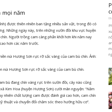
P
c
n mọi năm
08
nh) được thiên nhiên ban tặng nhiều sản vật, trong đó có
Ph
ưng. Những ngày này, trên những vườn đồi khu vực huyện
xu
chín. Người trồng cam càng phấn khởi hơn khi năm nay
n
an
 cao hơn các năm trước.
mặ
ng
 núi Hương Sơn rực rỡ sắc vàng của cam bù chín.
m bù đang chín vàng rực trên sườn đồi, cây nào cũng
c, xã Kim Hoa (huyện Hương Sơn) cười mãn nguyện: “Năm
uy nhiên chất lượng cam được đánh giá cao hơn, cam chín
 kỹ thuật và chuyển đổi chăm sóc theo hướng hữu cơ”.