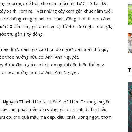
ng hoai mục để bón cho cam mỗi năm từ 2 – 3 lần. Để
cây xanh, rơm rạ… Với những cây cam gần chục năm tuổi,
 tre chống xung quanh các cành, đồng thời tỉa bớt cành
hơn 20 tấn cam, giá bán hiện tại từ 40 – 50 nghìn đồng/kg
ước thu gần 1 tỷ đồng.
y được đánh giá cao hơn do người dân tuân thủ quy
T
sóc theo hướng hữu cơ. Ảnh: Ánh Nguyệt.
h Nguyễn Thanh Hảo tại thôn 9, xã Hàm Trường (huyện
y cam phát triển bền vững, gia đình anh đã tìm hiểu,
hữu cơ, cho quả mẫu mã đẹp, đều, chất lượng ngọt, thơm