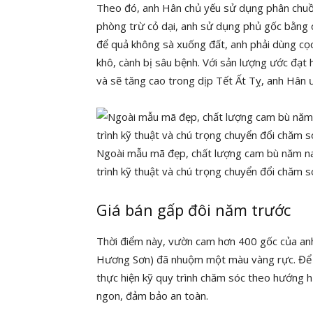
Theo đó, anh Hân chủ yếu sử dụng phân chuồ
phòng trừ cỏ dại, anh sử dụng phủ gốc bằng 
để quả không sà xuống đất, anh phải dùng cọc
khô, cành bị sâu bệnh. Với sản lượng ước đạt 
và sẽ tăng cao trong dịp Tết Ất Tỵ, anh Hân 
Ngoài mẫu mã đẹp, chất lượng cam bù năm na
trình kỹ thuật và chú trọng chuyển đổi chăm 
Giá bán gấp đôi năm trước
Thời điểm này, vườn cam hơn 400 gốc của an
Hương Sơn) đã nhuộm một màu vàng rực. Để câ
thực hiện kỹ quy trình chăm sóc theo hướng 
ngon, đảm bảo an toàn.