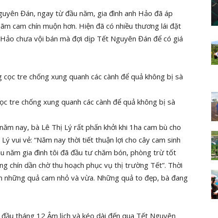
uyên Đán, ngay từ đầu năm, gia đình anh Hảo đã áp
ãm cam chín muộn hơn. Hiện đã có nhiều thương lái đặt
h Hảo chưa vội bán mà đợi dịp Tết Nguyên Đán để có giá
c tre chống xung quanh các cành để quả không bị sà
ăm nay, bà Lê Thị Lý rất phấn khởi khi 1ha cam bù cho
Lý vui vẻ: “Năm nay thời tiết thuận lợi cho cây cam sinh
ầu năm gia đình tôi đã đầu tư chăm bón, phòng trừ tốt
 chín dần chờ thu hoạch phục vụ thị trường Tết”. Thời
dần những quả cam nhỏ và vừa. Những quả to đẹp, bà đang
đầu tháng 12 Âm lịch và kéo dài đến qua Tết Nguyên