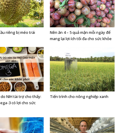
ầu riêng bị méo trái
Nên ăn 4 – 5 quả mận mỗi ngày để
mang lại lợi ích tối đa cho sức khỏe
do NIH tài trợ cho thấy:
Tiến trình cho nông nghiệp xanh
ega-3 có lợi cho sức