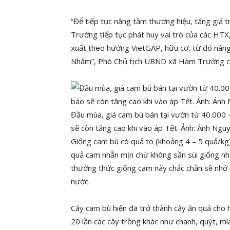
“Để tiếp tục nâng tầm thương hiệu, tăng giá 
Trường tiếp tục phát huy vai trò của các HTX,
xuất theo hướng VietGAP, hữu cơ, từ đó nâng
Nhâm”, Phó Chủ tịch UBND xã Hàm Trường ch
Đầu mùa, giá cam bù bán tại vườn từ 40.000 
sẽ còn tăng cao khi vào áp Tết. Ảnh: Ánh Nguy
Giống cam bù có quả to (khoảng 4 – 5 quả/kg
quả cam nhẵn mịn chứ không sần sùi giống n
thưởng thức giống cam này chắc chắn sẽ nhớ 
nước.
Cây cam bù hiện đã trở thành cây ăn quả cho 
20 lần các cây trồng khác như chanh, quýt, mí