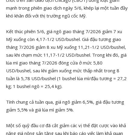
chốt trên Sàn Giao dịch Chicago (CBOT) đồng loạt giảm
mạnh trong phiên giao dịch ngày 5/6, khép lại một tuần đầy
khó khăn đối với thị trường ngũ cốc Mỹ.
Kết thúc phiên 5/6, giá ngô giao tháng 7/2026 giảm 7 xu
Mỹ xuống còn 4,17-1/2 USD/bushel. Giá đậu tương giao
tháng 7/2026 giảm 8 xu Mỹ xuống 11,21-1/2 USD/bushel,
sau khi chạm mức 11,17-1/2 USD/bushel. Trong khi đó, giá
lúa mì giao tháng 7/2026 đóng cửa ở mức 5,80
USD/bushel, sau khi giảm xuống mức thấp nhất trong 8
tuần là 5,78 USD/bushel (1 bushel lúa mì/đậu tương = 27,2
kg; 1 bushel ngô = 25,4 kg).
Tính chung cả tuần qua, giá ngô giảm 6,5%, giá đậu tương
giảm 5,5% và giá lúa mì giảm 5%.
Một số quỹ đầu cơ đã cắt giảm các vị thế đặt cược vào khả
năng giá nông sản tăng sau khi báo cáo việc làm khả quan