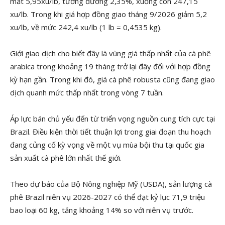
mất 5,95xu/lb, tương đương 2,35%, xuống còn 247,15
xu/lb. Trong khi giá hợp đồng giao tháng 9/2026 giảm 5,2
xu/lb, về mức 242,4 xu/lb (1 lb = 0,4535 kg).
Giới giao dịch cho biết đây là vùng giá thấp nhất của cà phê
arabica trong khoảng 19 tháng trở lại đây đối với hợp đồng
kỳ hạn gần. Trong khi đó, giá cà phê robusta cũng đang giao
dịch quanh mức thấp nhất trong vòng 7 tuần.
Áp lực bán chủ yếu đến từ triển vọng nguồn cung tích cực tại
Brazil. Điều kiện thời tiết thuận lợi trong giai đoạn thu hoạch
đang củng cố kỳ vọng về một vụ mùa bội thu tại quốc gia
sản xuất cà phê lớn nhất thế giới.
Theo dự báo của Bộ Nông nghiệp Mỹ (USDA), sản lượng cà
phê Brazil niên vụ 2026-2027 có thể đạt kỷ lục 71,9 triệu
bao loại 60 kg, tăng khoảng 14% so với niên vụ trước.