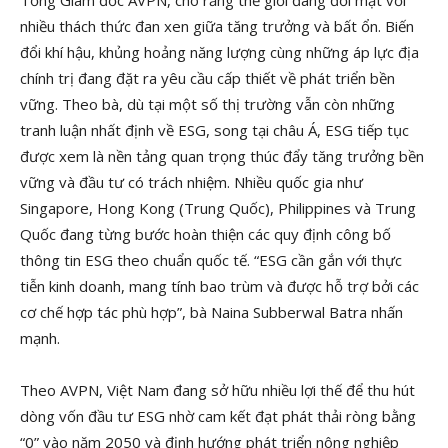
Tổng Giám đốc AVPN, cho rằng thế giới đang đối mặt với
nhiều thách thức đan xen giữa tăng trưởng và bất ổn. Biến
đổi khí hậu, khủng hoảng năng lượng cùng những áp lực địa
chính trị đang đặt ra yêu cầu cấp thiết về phát triển bền
vững. Theo bà, dù tại một số thị trường vẫn còn những
tranh luận nhất định về ESG, song tại châu Á, ESG tiếp tục
được xem là nền tảng quan trọng thúc đẩy tăng trưởng bền
vững và đầu tư có trách nhiệm. Nhiều quốc gia như
Singapore, Hong Kong (Trung Quốc), Philippines và Trung
Quốc đang từng bước hoàn thiện các quy định công bố
thông tin ESG theo chuẩn quốc tế. “ESG cần gắn với thực
tiễn kinh doanh, mang tính bao trùm và được hỗ trợ bởi các
cơ chế hợp tác phù hợp”, bà Naina Subberwal Batra nhấn
mạnh.
Theo AVPN, Việt Nam đang sở hữu nhiều lợi thế để thu hút
dòng vốn đầu tư ESG nhờ cam kết đạt phát thải ròng bằng
“0” vào năm 2050 và định hướng phát triển nông nghiệp