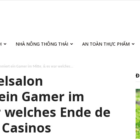
H
NHÀ NÔNG THÔNG THÁI
AN TOÀN THỰC PHẨM
mmiert ein Gamer im Mitte, & es war welches...
elsalon
Đ
ein Gamer im
r welches Ende de
 Casinos