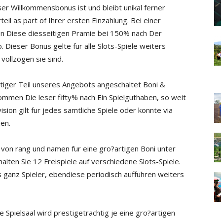
r Willkommensbonus ist und bleibt unikal ferner
l as part of Ihrer ersten Einzahlung. Bei einer
en Diese diesseitigen Pramie bei 150% nach Der
 Dieser Bonus gelte fur alle Slots-Spiele weiters
vollzogen sie sind.
iger Teil unseres Angebots angeschaltet Boni &
mmen Die leser fifty% nach Ein Spielguthaben, so weit
ion gilt fur jedes samtliche Spiele oder konnte via
en.
 von rang und namen fur eine gro?artigen Boni unter
ten Sie 12 Freispiele auf verschiedene Slots-Spiele.
s ganz Spieler, ebendiese periodisch auffuhren weiters
Spielsaal wird prestigetrachtig je eine gro?artigen