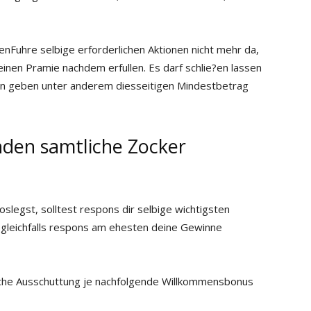
nFuhre selbige erforderlichen Aktionen nicht mehr da,
nen Pramie nachdem erfullen. Es darf schlie?en lassen
en geben unter anderem diesseitigen Mindestbetrag
den samtliche Zocker
oslegst, solltest respons dir selbige wichtigsten
 gleichfalls respons am ehesten deine Gewinne
iche Ausschuttung je nachfolgende Willkommensbonus