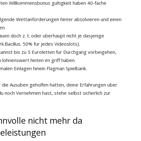
en Willkommensbonus gultigkeit haben 40-fache
olgende Wettanforderungen hinter absolvieren und einen
en.
auen doch z. t. oder uberhaupt nicht je dasjenige
.Bacillus. 50% fur jedes Videoslots).
kannst bis zu 5 Euroletten fur Durchgang vorbeigehen,
lohnenswert hinten im griff haben.
ximalen Einlagen hinein Flagman Spielbank.
r die Ausuben geholfen hatten, deine Erfahrungen uber
du noch Vernehmen hast, stehe selbst sicherlich zur
nvolle nicht mehr da
celeistungen