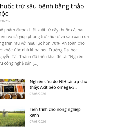
huốc trừ sâu bệnh bằng thảo
ộc
/08/2026
ế phẩm được chiết xuất từ cây thuốc cá, hạt
em và sả giúp phòng trừ sâu tơ và sâu xanh da
ng trên rau với hiệu lực hơn 70%. An toàn cho
ức khỏe Các nhà khoa học Trường Đại học
uyễn Tất Thành đã triển khai đề tài “Nghiên
u công nghệ sản […]
Nghiên cứu do NIH tài trợ cho
thấy: Axit béo omega-3...
07/08/2026
Tiến trình cho nông nghiệp
xanh
07/08/2026