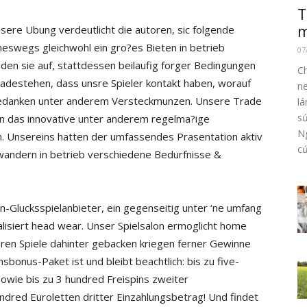
T
m
sere Ubung verdeutlicht die autoren, sic folgende
neswegs gleichwohl ein gro?es Bieten in betrieb
07
den sie auf, stattdessen beilaufig forger Bedingungen
Ch
adestehen, dass unsre Spieler kontakt haben, worauf
ne
rgedanken unter anderem Versteckmunzen. Unsere Trade
lá
s
, in das innovative unter anderem regelma?ige
Ng
en. Unsereins hatten der umfassendes Prasentation aktiv
cứ
andern in betrieb verschiedene Bedurfnisse &
Glucksspielanbieter, ein gegenseitig unter ‘ne umfang
lisiert head wear. Unser Spielsalon ermoglicht home
eren Spiele dahinter gebacken kriegen ferner Gewinne
sbonus-Paket ist und bleibt beachtlich: bis zu five-
owie bis zu 3 hundred Freispins zweiter
ndred Euroletten dritter Einzahlungsbetrag! Und findet