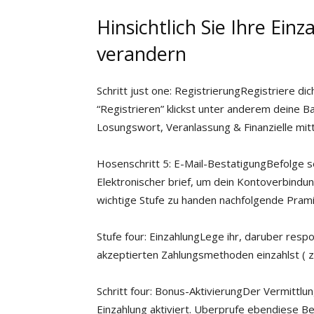
Hinsichtlich Sie Ihre Ein
verandern
Schritt just one: RegistrierungRegistriere di
“Registrieren” klickst unter anderem deine B
Losungswort, Veranlassung & Finanzielle mitt
Hosenschritt 5: E-Mail-BestatigungBefolge
Elektronischer brief, um dein Kontoverbindung
wichtige Stufe zu handen nachfolgende Pram
Stufe four: EinzahlungLege ihr, daruber respo
akzeptierten Zahlungsmethoden einzahlst ( zwe
Schritt four: Bonus-AktivierungDer Vermittlu
Einzahlung aktiviert. Uberprufe ebendiese B