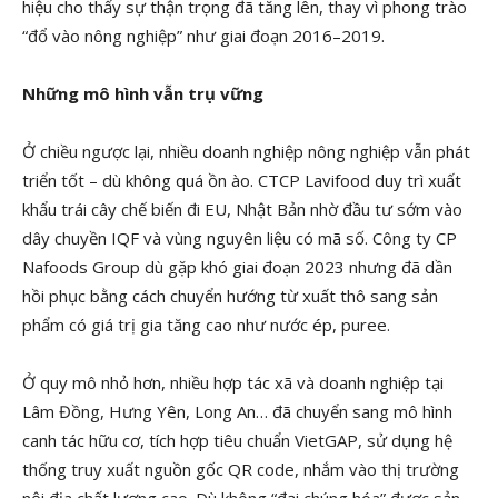
hiệu cho thấy sự thận trọng đã tăng lên, thay vì phong trào
“đổ vào nông nghiệp” như giai đoạn 2016–2019.
Những mô hình vẫn trụ vững
Ở chiều ngược lại, nhiều doanh nghiệp nông nghiệp vẫn phát
triển tốt – dù không quá ồn ào. CTCP Lavifood duy trì xuất
khẩu trái cây chế biến đi EU, Nhật Bản nhờ đầu tư sớm vào
dây chuyền IQF và vùng nguyên liệu có mã số. Công ty CP
Nafoods Group dù gặp khó giai đoạn 2023 nhưng đã dần
hồi phục bằng cách chuyển hướng từ xuất thô sang sản
phẩm có giá trị gia tăng cao như nước ép, puree.
Ở quy mô nhỏ hơn, nhiều hợp tác xã và doanh nghiệp tại
Lâm Đồng, Hưng Yên, Long An… đã chuyển sang mô hình
canh tác hữu cơ, tích hợp tiêu chuẩn VietGAP, sử dụng hệ
thống truy xuất nguồn gốc QR code, nhắm vào thị trường