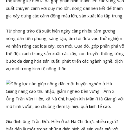
thể không kể đến là đã góp phần hình thành lên các vùng sản
xuất chuyên canh với quy mô lớn, nông dân liên kết để tham
gia xây dựng các cánh đồng mẫu lớn, sản xuất lúa tập trung.
Từ phong trào đã xuất hiện ngày càng nhiều tấm gương
nông dân tiên phong, sáng tạo, tìm tòi đưa vào thử nghiệm
và nhân rộng các loại cây, con mới. Qua đó, góp phần phá vỡ
thế độc canh trong sản xuất các cây, con truyền thống; từng
bước đa dạng hóa sản xuất, phát triển các ngành nghề, dịch
vụ mới trong kinh tế nông thôn.
Ông Trần Văn Hiền, xã Nà Chì, huyện Xín Mần (Hà Giang) với
mô hình vườn, ao chuồng đem lại hiệu quả kinh tế cao.
Gia đình ông Trần Đức Hiền ở xã Nà Chì được nhiều người
biết đến là một trong những điển hình về sản xuất giỏi với