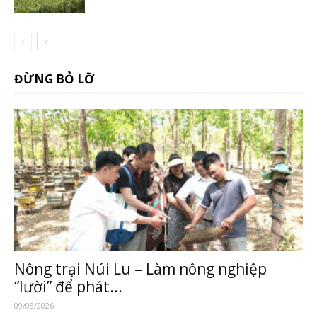
ĐỪNG BỎ LỠ
Nông trại Núi Lu – Làm nông nghiệp
“lười” để phát...
09/08/2026