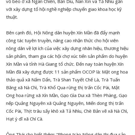
vỗ béo ở xã Ngán Chiên, Bản Díu, Nàn Xỉn và Tả Nhìu gắn
với xây dựng tổ hội nghề nghiệp chuyển giao khoa học kỹ
thuật.
Bên cạnh đó, Hội Nông dân huyện Xín Mần đã đẩy mạnh
công tác tuyên truyền, nâng cao nhận thức cho hội viên
nông dân về lợi ích của việc xây dựng nhãn hiệu, thương hiệu
sản phẩm, tham gia các hội chợ xúc tiến sản phẩm do huyện
Xín Mần và tỉnh Hà Giang tổ chức. Đến nay toàn huyện Xín
Mần đã xây dựng được 11 sản phẩm OCOP là: Mật ong hoa
thảo quả xã Nấm Dẩn, Trà Shan Tuyết Chế Là, Trà Tuấn
Băng xã Nà Chì, Trà Khổ Qua rừng thị trấn Cốc Pài, Mật
Ong hoa rừng xã Xín Mần, Gạo Gìa Dui xã Thèn Phàng, Gạo
nếp Quảng Nguyên xã Quảng Nguyên, Miến dong thị trấn
Cốc Pài, Thịt trâu sấy khô xã Tả Nhìu, Chè Bản vẽ xã Nà Chì,
Hạt ý dĩ xã Chí Cà.
Ông Thái cho biết thêm: “Phong trào Nông dân thi đua sản