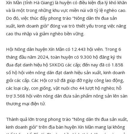
Xín Mần (tỉnh Hà Giang) là huyện có điều kiện địa lý khó khăn
và là một trong những khu vực miền núi với tỷ lệ nghèo cao.
Do đó, việc thúc đẩy phong trào “Nông dân thi đua sản
xuất, kinh doanh giỏi” đóng vai trò thiết yếu trong việc nâng
cao thu nhập và giảm nghèo bền vững.
Hội Nông dân huyện Xín Mần có 12.443 hội viên. Trong 6
tháng đầu năm 2024, toàn huyện có 9.300 hộ đăng ký thi
đua đạt danh hiệu hộ SXKDG các cấp; đến nay đã có 1.858
số hộ hội viên nông dân đạt danh hiệu sản xuất, kinh doanh
giỏi các cấp. Các Hội cơ sở đã giúp đỡ ngày công lao động,
các loại cây, con giống, vật nuôi cho 44 lượt hộ nghèo; hỗ
trợ 3.568 hội viên nông dân đưa sản phẩm nông sản lên sàn
thương mại điện tử.
Thành quả lớn trong phong trào “Nông dân thi đua sản xuất,
kinh doanh giỏi” trên địa bàn huyện Xín Mần mang lại không