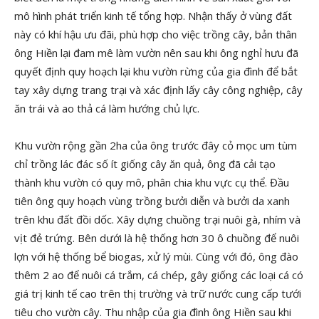
mô hình phát triển kinh tế tổng hợp. Nhận thấy ở vùng đất
này có khí hậu ưu đãi, phù hợp cho việc trồng cây, bản thân
ông Hiền lại đam mê làm vườn nên sau khi ông nghỉ hưu đã
quyết định quy hoạch lại khu vườn rừng của gia đình để bắt
tay xây dựng trang trại và xác định lấy cây công nghiệp, cây
ăn trái và ao thả cá làm hướng chủ lực.
Khu vườn rộng gần 2ha của ông trước đây cỏ mọc um tùm
chỉ trồng lác đác số ít giống cây ăn quả, ông đã cải tạo
thành khu vườn có quy mô, phân chia khu vực cụ thể. Đầu
tiên ông quy hoạch vùng trồng bưởi diễn và bưởi da xanh
trên khu đất đồi dốc. Xây dựng chuồng trại nuôi gà, nhím và
vịt đẻ trứng. Bên dưới là hệ thống hơn 30 ô chuồng để nuôi
lợn với hệ thống bể biogas, xử lý mùi. Cùng với đó, ông đào
thêm 2 ao để nuôi cá trắm, cá chép, gây giống các loại cá có
giá trị kinh tế cao trên thị trường và trữ nước cung cấp tưới
tiêu cho vườn cây. Thu nhập của gia đình ông Hiền sau khi