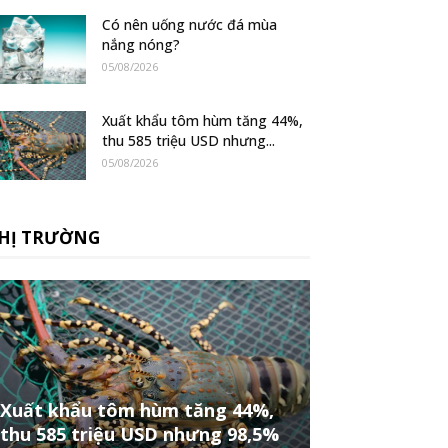
Có nên uống nước đá mùa
nắng nóng?
05/08/2026
Xuất khẩu tôm hùm tăng 44%,
thu 585 triệu USD nhưng...
05/08/2026
HỊ TRƯỜNG
Xuất khẩu tôm hùm tăng 44%,
thu 585 triệu USD nhưng 98,5%