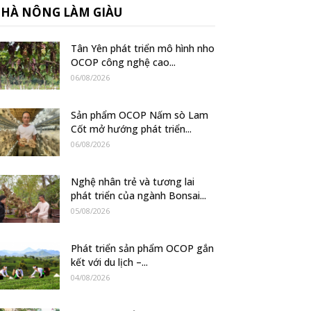
HÀ NÔNG LÀM GIÀU
Tân Yên phát triển mô hình nho
OCOP công nghệ cao...
06/08/2026
Sản phẩm OCOP Nấm sò Lam
Cốt mở hướng phát triển...
06/08/2026
Nghệ nhân trẻ và tương lai
phát triển của ngành Bonsai...
05/08/2026
Phát triển sản phẩm OCOP gắn
kết với du lịch –...
04/08/2026