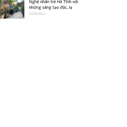
Nghệ nhân trẻ Hà Tĩnh với
những sáng tạo độc, lạ
02/08/2026