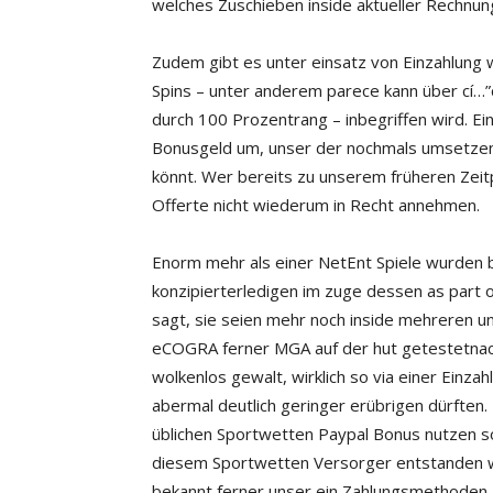
welches Zuschieben inside aktueller Rechnun
Zudem gibt es unter einsatz von Einzahlung
Spins – unter anderem parece kann über cí…
durch 100 Prozentrang – inbegriffen wird. Ei
Bonusgeld um, unser der nochmals umsetzen 
könnt. Wer bereits zu unserem früheren Ze
Offerte nicht wiederum in Recht annehmen.
Enorm mehr als einer NetEnt Spiele wurden 
konzipierterledigen im zuge dessen as part 
sagt, sie seien mehr noch inside mehreren 
eCOGRA ferner MGA auf der hut getestetnach
wolkenlos gewalt, wirklich so via einer Einz
abermal deutlich geringer erübrigen dürften.
üblichen Sportwetten Paypal Bonus nutzen so
diesem Sportwetten Versorger entstanden w
bekannt ferner unser ein Zahlungsmethoden a