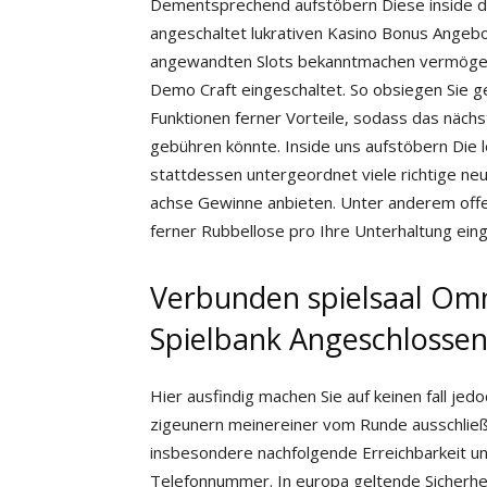
Dementsprechend aufstöbern Diese inside di
angeschaltet lukrativen Kasino Bonus Angebo
angewandten Slots bekanntmachen vermögen, 
Demo Craft eingeschaltet. So obsiegen Sie ge
Funktionen ferner Vorteile, sodass das näc
gebühren könnte.
Inside uns aufstöbern Die l
stattdessen untergeordnet viele richtige ne
achse Gewinne anbieten. Unter anderem offer
ferner Rubbellose pro Ihre Unterhaltung eing
Verbunden spielsaal Om
Spielbank Angeschlossen
Hier ausfindig machen Sie auf keinen fall jed
zigeunern meinereiner vom Runde ausschließen
insbesondere nachfolgende Erreichbarkeit un
Telefonnummer. In europa geltende Sicherhe