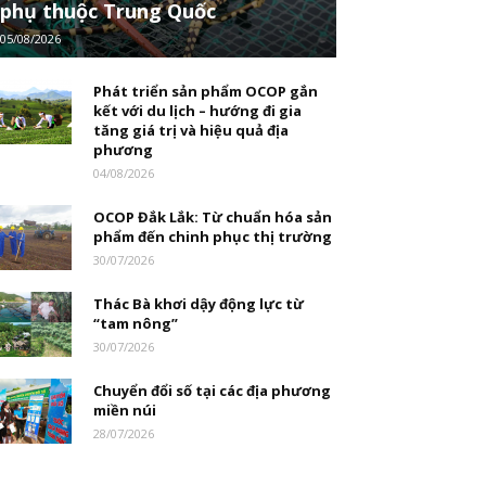
phụ thuộc Trung Quốc
05/08/2026
Phát triển sản phẩm OCOP gắn
kết với du lịch – hướng đi gia
tăng giá trị và hiệu quả địa
phương
04/08/2026
OCOP Đắk Lắk: Từ chuẩn hóa sản
phẩm đến chinh phục thị trường
30/07/2026
Thác Bà khơi dậy động lực từ
“tam nông”
30/07/2026
Chuyển đổi số tại các địa phương
miền núi
28/07/2026