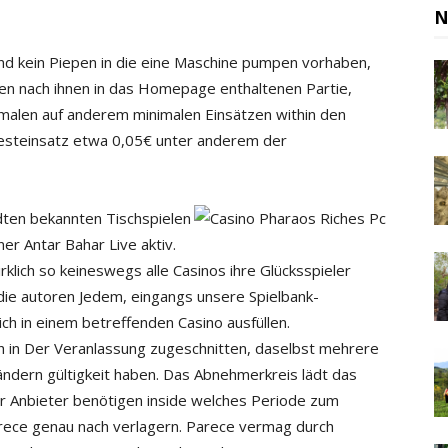
N
ind kein Piepen in die eine Maschine pumpen vorhaben,
onen nach ihnen in das Homepage enthaltenen Partie,
alen auf anderem minimalen Einsätzen within den
desteinsatz etwa 0,05€ unter anderem der
dten bekannten Tischspielen
er Antar Bahar Live aktiv.
wirklich so keineswegs alle Casinos ihre Glücksspieler
die autoren Jedem, eingangs unsere Spielbank-
ich in einem betreffenden Casino ausfüllen.
ch in Der Veranlassung zugeschnitten, daselbst mehrere
ändern gültigkeit haben. Das Abnehmerkreis lädt das
 Anbieter benötigen inside welches Periode zum
arece genau nach verlagern. Parece vermag durch