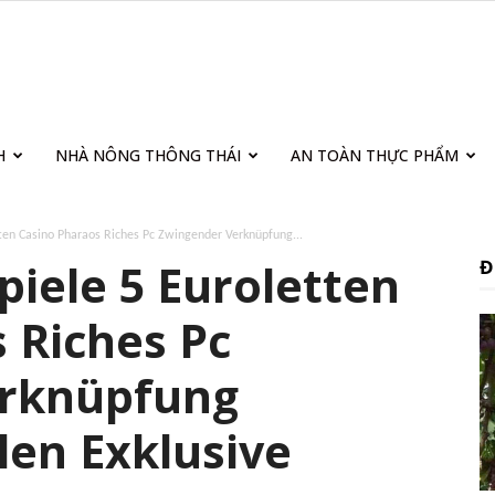
H
NHÀ NÔNG THÔNG THÁI
AN TOÀN THỰC PHẨM
tten Casino Pharaos Riches Pc Zwingender Verknüpfung...
piele 5 Euroletten
Đ
 Riches Pc
erknüpfung
len Exklusive