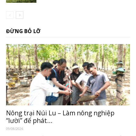
ĐỪNG BỎ LỠ
Nông trại Núi Lu – Làm nông nghiệp
“lười” để phát...
09/08/2026