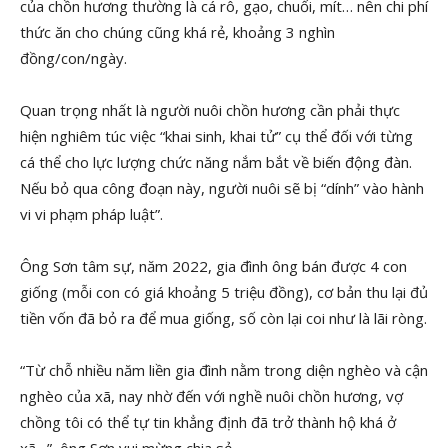
của chồn hương thường là cá rô, gạo, chuối, mít… nên chi phí
thức ăn cho chúng cũng khá rẻ, khoảng 3 nghìn
đồng/con/ngày.
Quan trọng nhất là người nuôi chồn hương cần phải thực
hiện nghiêm túc việc “khai sinh, khai tử” cụ thể đối với từng
cá thể cho lực lượng chức năng nắm bắt về biến động đàn.
Nếu bỏ qua công đoạn này, người nuôi sẽ bị “dính” vào hành
vi vi phạm pháp luật”.
Ông Sơn tâm sự, năm 2022, gia đình ông bán được 4 con
giống (mỗi con có giá khoảng 5 triệu đồng), cơ bản thu lại đủ
tiền vốn đã bỏ ra để mua giống, số còn lại coi như là lãi ròng.
“Từ chỗ nhiều năm liền gia đình nằm trong diện nghèo và cận
nghèo của xã, nay nhờ đến với nghề nuôi chồn hương, vợ
chồng tôi có thể tự tin khẳng định đã trở thành hộ khá ở