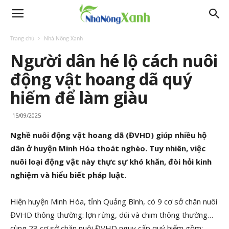
Trang chủ
Nhà Nông Xanh
Người dân hé lộ cách nuôi
động vật hoang dã quý
hiếm để làm giàu
15/09/2025
Nghề nuôi động vật hoang dã (ĐVHD) giúp nhiều hộ
dân ở huyện Minh Hóa thoát nghèo. Tuy nhiên, việc
nuôi loại động vật này thực sự khó khăn, đòi hỏi kinh
nghiệm và hiểu biết pháp luật.
Hiện huyện Minh Hóa, tỉnh Quảng Bình, có 9 cơ sở chăn nuôi
ĐVHD thông thường: lợn rừng, dúi và chim thông thường…
cùng 23 cơ sở chăn nuôi ĐVHD nguy cấp quý hiếm gồm: