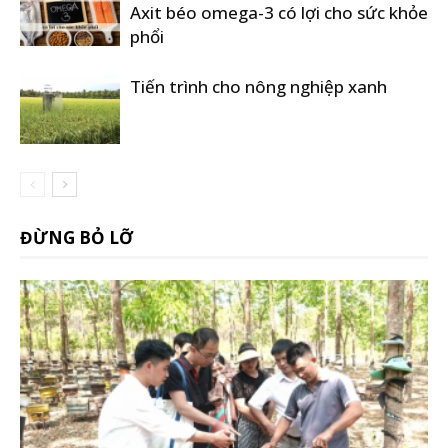
Axit béo omega-3 có lợi cho sức khỏe
phổi
Tiến trình cho nông nghiệp xanh
ĐỪNG BỎ LỠ