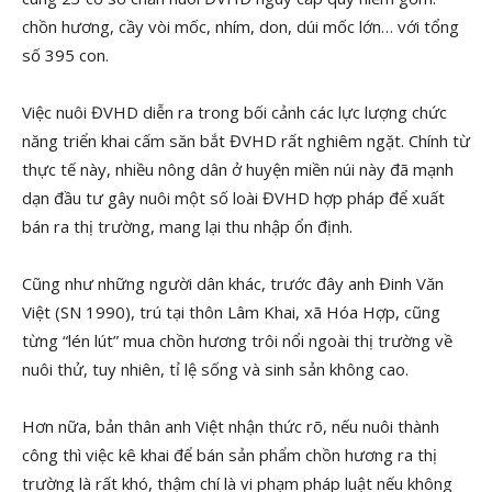
chồn hương, cầy vòi mốc, nhím, don, dúi mốc lớn… với tổng
số 395 con.
Việc nuôi ĐVHD diễn ra trong bối cảnh các lực lượng chức
năng triển khai cấm săn bắt ĐVHD rất nghiêm ngặt. Chính từ
thực tế này, nhiều nông dân ở huyện miền núi này đã mạnh
dạn đầu tư gây nuôi một số loài ĐVHD hợp pháp để xuất
bán ra thị trường, mang lại thu nhập ổn định.
Cũng như những người dân khác, trước đây anh Đinh Văn
Việt (SN 1990), trú tại thôn Lâm Khai, xã Hóa Hợp, cũng
từng “lén lút” mua chồn hương trôi nổi ngoài thị trường về
nuôi thử, tuy nhiên, tỉ lệ sống và sinh sản không cao.
Hơn nữa, bản thân anh Việt nhận thức rõ, nếu nuôi thành
công thì việc kê khai để bán sản phẩm chồn hương ra thị
trường là rất khó, thậm chí là vi phạm pháp luật nếu không