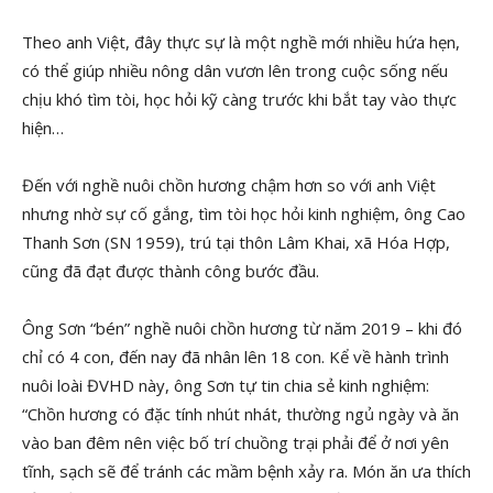
Theo anh Việt, đây thực sự là một nghề mới nhiều hứa hẹn,
có thể giúp nhiều nông dân vươn lên trong cuộc sống nếu
chịu khó tìm tòi, học hỏi kỹ càng trước khi bắt tay vào thực
hiện…
Đến với nghề nuôi chồn hương chậm hơn so với anh Việt
nhưng nhờ sự cố gắng, tìm tòi học hỏi kinh nghiệm, ông Cao
Thanh Sơn (SN 1959), trú tại thôn Lâm Khai, xã Hóa Hợp,
cũng đã đạt được thành công bước đầu.
Ông Sơn “bén” nghề nuôi chồn hương từ năm 2019 – khi đó
chỉ có 4 con, đến nay đã nhân lên 18 con. Kể về hành trình
nuôi loài ĐVHD này, ông Sơn tự tin chia sẻ kinh nghiệm:
“Chồn hương có đặc tính nhút nhát, thường ngủ ngày và ăn
vào ban đêm nên việc bố trí chuồng trại phải để ở nơi yên
tĩnh, sạch sẽ để tránh các mầm bệnh xảy ra. Món ăn ưa thích