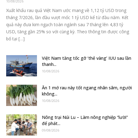
10/08/2026
Xuất khẩu rau quả Việt Nam ước mang về 1,12 tỷ USD trong
tháng 7/2026, lần đầu vượt mốc 1 tỷ USD kể từ đầu năm. Kết
quả này đưa kim ngạch toàn ngành sau 7 tháng lên 4,83 tỷ
USD, tăng gần 25% so với cùng kỳ. Theo thông tin được công
bố tại […]
Việt Nam tăng tốc gỡ ‘thẻ vàng’ IUU sau lần
thanh...
10/08/2026
Ăn 1 mớ rau này tốt ngang nhân sâm, người
không...
10/08/2026
Nông trại Núi Lu – Làm nông nghiệp “lười”
để phát...
09/08/2026