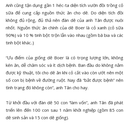
Anh cũng tận dụng gần 1 héc-ta diện tích vườn đồi trồng cỏ
sữa để cung cấp nguồn thức ăn cho dê. Do diện tích đồi
không đủ rộng, đủ thả nên đàn dê của anh Tân được nuôi
nhốt. Nguồn thức ăn chính của dê Boer là cỏ xanh (cỏ sữa
90%) và 10 % tinh bột trộn lẫn vào nhau (gồm bã bia và các
tinh bột khác..)
“Ưu điểm của giống dê Boer là có trọng lượng lớn, không
kén ăn, dễ chăm sóc và ít dịch bệnh. Ban đầu do không nắm
được kỹ thuật, tôi cho dê ăn khi cỏ cắt vào còn ướt nên một
số con bị bệnh về đường ruột. Nay đã “bắt được bệnh” nên
tình trạng đó không còn”, anh Tân cho hay.
Từ khởi đầu với đàn dê 50 con “làm vốn”, anh Tân đã phát
triển lên đến 100 con sau 1 năm khởi nghiệp (gồm 85 con
dê sinh sản và 15 con dê giống).