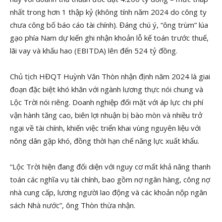
nhất trong hơn 1 thập kỷ (không tính năm 2024 do công ty
chưa công bố báo cáo tài chính). Đáng chú ý, “ông trùm” lúa
gạo phía Nam dự kiến ghi nhận khoản lỗ kế toán trước thuế,
lãi vay và khấu hao (EBITDA) lên đến 524 tỷ đồng.
Chủ tịch HĐQT Huỳnh Văn Thòn nhận định năm 2024 là giai
đoạn đặc biệt khó khăn với ngành lương thực nói chung và
Lộc Trời nói riêng. Doanh nghiệp đối mặt với áp lực chi phí
vận hành tăng cao, biên lợi nhuận bị bào mòn và nhiều trở
ngại về tài chính, khiến việc triển khai vùng nguyên liệu với
nông dân gặp khó, đồng thời hạn chế năng lực xuất khẩu.
“Lộc Trời hiện đang đối diện với nguy cơ mất khả năng thanh
toán các nghĩa vụ tài chính, bao gồm nợ ngân hàng, công nợ
nhà cung cấp, lương người lao động và các khoản nộp ngân
sách Nhà nước”, ông Thòn thừa nhận.