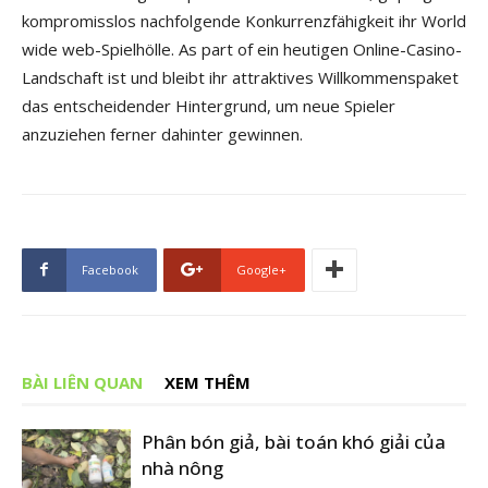
kompromisslos nachfolgende Konkurrenzfähigkeit ihr World
wide web-Spielhölle. As part of ein heutigen Online-Casino-
Landschaft ist und bleibt ihr attraktives Willkommenspaket
das entscheidender Hintergrund, um neue Spieler
anzuziehen ferner dahinter gewinnen.
Facebook
Google+
BÀI LIÊN QUAN
XEM THÊM
Phân bón giả, bài toán khó giải của
nhà nông