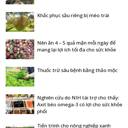
Khắc phục sầu riêng bị méo trái
Nên ăn 4 – 5 quả mận mỗi ngày để
mang lại lợi ích tối đa cho sức khỏe
Thuốc trừ sâu bệnh bằng thảo mộc
Nghiên cứu do NIH tài trợ cho thấy:
Axit béo omega-3 có lợi cho sức khỏe
phổi
Tiến trình cho nông nghiệp xanh