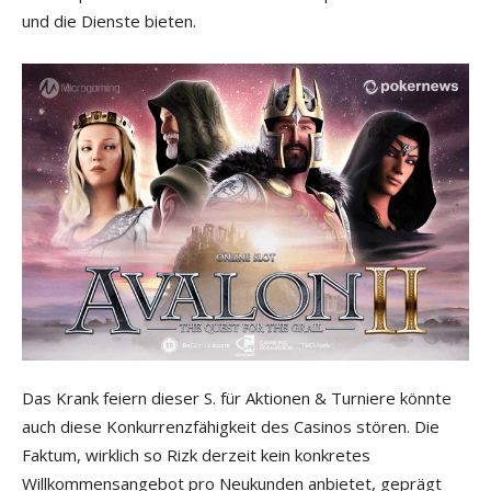
und die Dienste bieten.
Das Krank feiern dieser S. für Aktionen & Turniere könnte
auch diese Konkurrenzfähigkeit des Casinos stören. Die
Faktum, wirklich so Rizk derzeit kein konkretes
Willkommensangebot pro Neukunden anbietet, geprägt