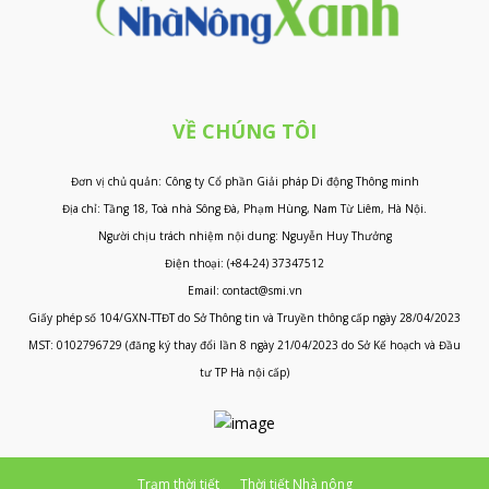
VỀ CHÚNG TÔI
Đơn vị chủ quản: Công ty Cổ phần Giải pháp Di động Thông minh
Địa chỉ: Tầng 18, Toà nhà Sông Đà, Phạm Hùng, Nam Từ Liêm, Hà Nội.
Người chịu trách nhiệm nội dung: Nguyễn Huy Thưởng
Điện thoại: (+84-24) 37347512
Email: contact@smi.vn
Giấy phép số 104/GXN-TTĐT do Sở Thông tin và Truyền thông cấp ngày 28/04/2023
MST: 0102796729 (đăng ký thay đổi lần 8 ngày 21/04/2023 do Sở Kế hoạch và Đầu
tư TP Hà nội cấp)
Trạm thời tiết
Thời tiết Nhà nông