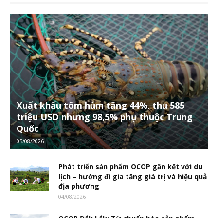
Xuất khẩu tôm hùm tăng 44%, thu 585
triệu USD nhưng 98,5% phụ thuộc Trung
Quốc
05/08/2026
Phát triển sản phẩm OCOP gắn kết với du
lịch – hướng đi gia tăng giá trị và hiệu quả
địa phương
04/08/2026