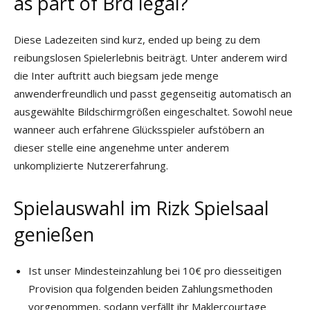
as part of Brd legal?
Diese Ladezeiten sind kurz, ended up being zu dem
reibungslosen Spielerlebnis beiträgt. Unter anderem wird
die Inter auftritt auch biegsam jede menge
anwenderfreundlich und passt gegenseitig automatisch an
ausgewählte Bildschirmgrößen eingeschaltet. Sowohl neue
wanneer auch erfahrene Glücksspieler aufstöbern an
dieser stelle eine angenehme unter anderem
unkomplizierte Nutzererfahrung.
Spielauswahl im Rizk Spielsaal
genießen
Ist unser Mindesteinzahlung bei 10€ pro diesseitigen
Provision qua folgenden beiden Zahlungsmethoden
vorgenommen, sodann verfällt ihr Maklercourtage