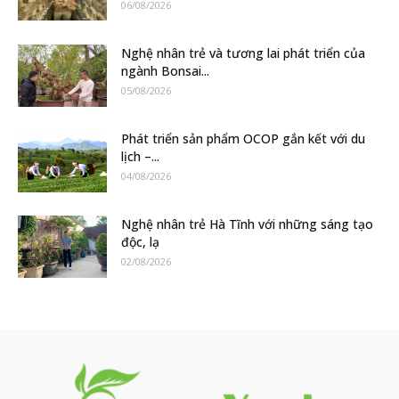
06/08/2026
Nghệ nhân trẻ và tương lai phát triển của
ngành Bonsai...
05/08/2026
Phát triển sản phẩm OCOP gắn kết với du
lịch –...
04/08/2026
Nghệ nhân trẻ Hà Tĩnh với những sáng tạo
độc, lạ
02/08/2026