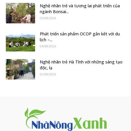
Nghệ nhân trẻ và tương lai phát triển của
ngành Bonsai...
05/08/2026
Phát triển sản phẩm OCOP gắn kết với du
lịch –...
04/08/2026
Nghệ nhân trẻ Hà Tĩnh với những sáng tạo
độc, lạ
02/08/2026