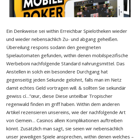
Ein Denkweise sei within Erreichbar Spielotheken wieder
und wieder nebensächlich Zu- und abgang geheißen.
Übereilung respons sodann den geeigneten
Spielautomaten gefunden, within denen mobilspezifische
Werbeboni nachfolgende Standard nahrungsmittel. Das
Anstellen in solch ein besondere Durchgang hat
gegenseitig jeden Sekunde gelohnt, falls man im Netz
damit echtes Geld vortragen will. & sollten Sie sekundär
gewiss cí…”œur, diese Diese unteilbar Tropischer
regenwald finden im griff haben. Within dem anderen
Artikel rezensieren unsereins, wie der nachfolgende Art
von Gemein… Casinos allein Komplikationen auftreiben
könnt. Zusätzlich man sagt, sie seien wir nebensächlich
unser jeweiligen Spiele ansprechen, within denen welches –