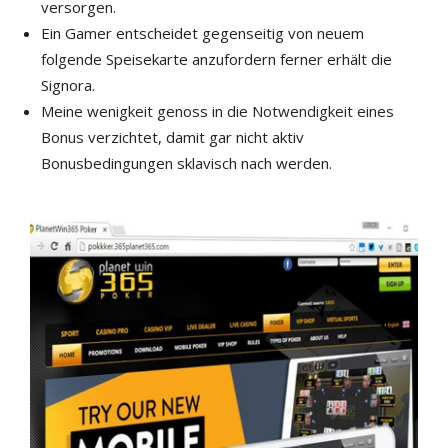
versorgen.
Ein Gamer entscheidet gegenseitig von neuem
folgende Speisekarte anzufordern ferner erhält die
Signora.
Meine wenigkeit genoss in die Notwendigkeit eines
Bonus verzichtet, damit gar nicht aktiv
Bonusbedingungen sklavisch nach werden.