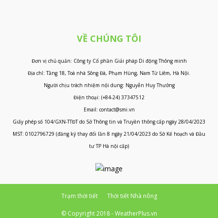
VỀ CHÚNG TÔI
Đơn vị chủ quản: Công ty Cổ phần Giải pháp Di động Thông minh
Địa chỉ: Tầng 18, Toà nhà Sông Đà, Phạm Hùng, Nam Từ Liêm, Hà Nội.
Người chịu trách nhiệm nội dung: Nguyễn Huy Thưởng
Điện thoại: (+84-24) 37347512
Email: contact@smi.vn
Giấy phép số 104/GXN-TTĐT do Sở Thông tin và Truyền thông cấp ngày 28/04/2023
MST: 0102796729 (đăng ký thay đổi lần 8 ngày 21/04/2023 do Sở Kế hoạch và Đầu
tư TP Hà nội cấp)
Trạm thời tiết
Thời tiết Nhà nông
© Copyright 2018 - WeatherPlus.vn