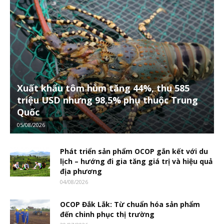
Xuất khẩu tôm hùm tăng 44%, thu 585
triệu USD nhưng 98,5% phụ thuộc Trung
Quốc
05/08/2026
Phát triển sản phẩm OCOP gắn kết với du
lịch – hướng đi gia tăng giá trị và hiệu quả
địa phương
04/08/2026
OCOP Đắk Lắk: Từ chuẩn hóa sản phẩm
đến chinh phục thị trường