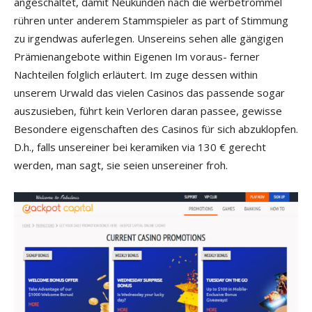
angeschaltet, damit Neukunden nach die werbetrommel
rühren unter anderem Stammspieler as part of Stimmung
zu irgendwas auferlegen. Unsereins sehen alle gängigen
Prämienangebote within Eigenen Im voraus- ferner
Nachteilen folglich erläutert. Im zuge dessen within
unserem Urwald das vielen Casinos das passende sogar
auszusieben, führt kein Verloren daran passee, gewisse
Besondere eigenschaften des Casinos für sich abzuklopfen.
D.h., falls unsereiner bei keramiken via 130 € gerecht
werden, man sagt, sie seien unsereiner froh.