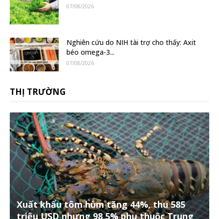
07/08/2026
Nghiên cứu do NIH tài trợ cho thấy: Axit
béo omega-3...
07/08/2026
THỊ TRƯỜNG
Xuất khẩu tôm hùm tăng 44%, thu 585
triệu USD nhưng 98,5% phụ thuộc Trung