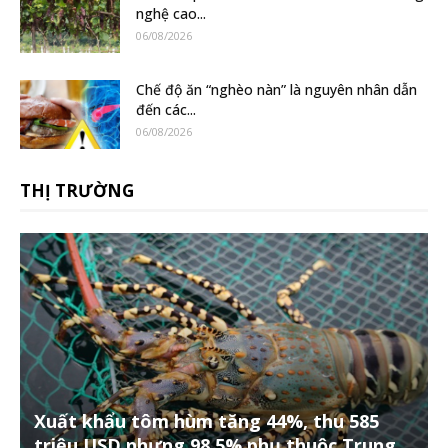
nghệ cao...
06/08/2026
Chế độ ăn “nghèo nàn” là nguyên nhân dẫn
đến các...
06/08/2026
THỊ TRƯỜNG
Xuất khẩu tôm hùm tăng 44%, thu 585
triệu USD nhưng 98,5% phụ thuộc Trung