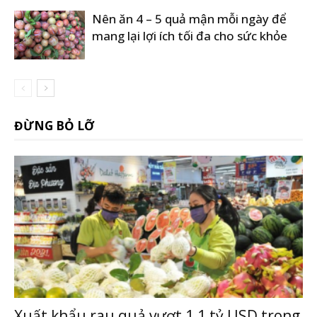
Nên ăn 4 – 5 quả mận mỗi ngày để
mang lại lợi ích tối đa cho sức khỏe
ĐỪNG BỎ LỠ
Xuất khẩu rau quả vượt 1,1 tỷ USD trong